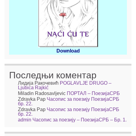
Download
Последњи коментар
Лидија Ракочевић
POGLAVLJE DRUGO –
Ljubica Rajkić
Miladin Radosavljevic
ПОРТАЛ – ПоезијаСРБ
Zdravka Pap
Часопис за поезију ПоезијаСРБ
бр. 22.
Zdravka Pap
Часопис за поезију ПоезијаСРБ
бр. 22.
admin
Часопис за поезију – ПоезијаСРБ – Бр. 1.