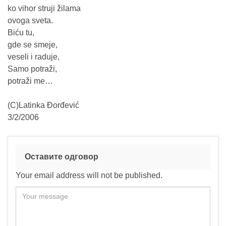
ko vihor struji žilama
ovoga sveta.
Biću tu,
gde se smeje,
veseli i raduje,
Samo potraži,
potraži me…
(C)Latinka Đorđević
3/2/2006
Оставите одговор
Your email address will not be published.