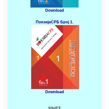
Download
ПоезијаСРБ
Број 1.
Download
КЊИГЕ