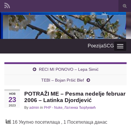
Togg
sear
Search for:
form
PoezijaSCG
Togg
navig
RECI MI PONOVO – Lepa Simić
TEBI – Bojan Pršić Blef
POTRAŽI ME – Pesma nedelje februar
НОВ
23
2006 – Latinka Djordjević
2023
By
admin
in
PHP - Nuke
,
Латинка Ђорђевић
16 Укупно посетилаца
, 1 Посетилаца данас