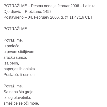
POTRAŽI ME – Pesma nedelje februar 2006 – Latinka
Djordjević – Pročitano: 1453
Postavljeno – 04. February 2006. g. @ 11:47:16 CET
POTRAŽI ME
Potraži me,
u proleće,
u prvom stidljivom
zračku sunca,
iza belih,
paperjastih oblaka.
Poslat ću ti osmeh.
Potraži me.
Sa neba što greje,
iz tog plavetnila,
smešiće se oči moje,