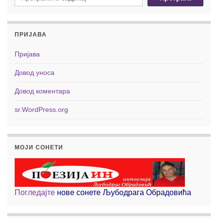
ПРИЈАВА
Пријава
Довод уноса
Довод коментара
sr.WordPress.org
МОЈИ СОНЕТИ
Погледајте
нове сонете Љубодрага Обрадовића