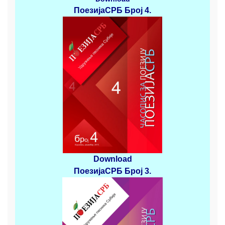
ПоезијаСРБ
Број 4
.
Download
ПоезијаСРБ
Број 3
.