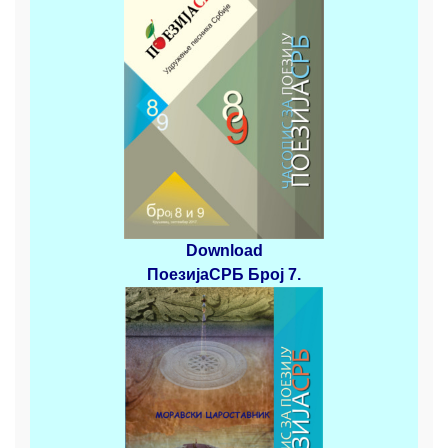
Download
ПоезијаСРБ
Број 7.