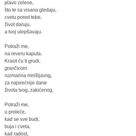
plavo zelene,
što te sa visana gledaju,
cvetu pored tebe,
život daruju,
a tvoj ulepšavaju.
Potraži me,
na reveru kaputa.
Krasit ću ti grudi,
grančicom
ruzmarina mirišljavog,
za najsrećnije dane
života tvog, zakićenog.
Potraži me,
u proleće,
kad se sve budi,
buja i cveta,
kad radost,