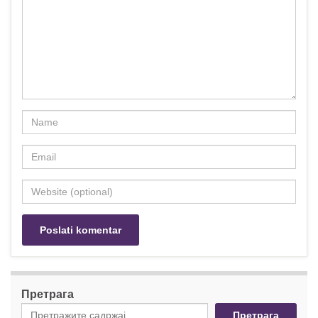
Претрага
Претрага