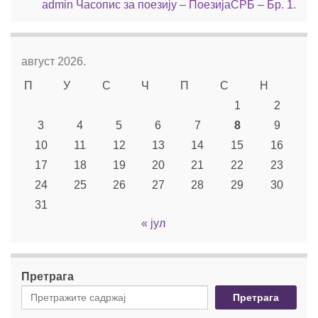
admin
Часопис за поезију – ПоезијаСРБ – Бр. 1.
август 2026.
П
У
С
Ч
П
С
Н
1
2
3
4
5
6
7
8
9
10
11
12
13
14
15
16
17
18
19
20
21
22
23
24
25
26
27
28
29
30
31
« јул
Претрага
Претрага