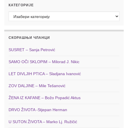
КАТЕГОРИЈЕ
Категорије
СКОРАШЊИ ЧЛАНЦИ
SUSRET – Sanja Petrović
SAMO OČI SKLOPIM – Milorad J. Nikic
LET DIVLJIH PTICA – Sladjana Ivanović
ZOV DALJINE – Mile Tešanović
ŽENA IZ KAFANE – Božo Popadić Aktus
DRVO ŽIVOTA -Stjepan Herman
U SUTON ŽIVOTA – Marko Lj. Ružičić