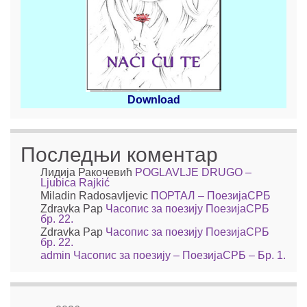
Download
Последњи коментар
Лидија Ракочевић
POGLAVLJE DRUGO –
Ljubica Rajkić
Miladin Radosavljevic
ПОРТАЛ – ПоезијаСРБ
Zdravka Pap
Часопис за поезију ПоезијаСРБ
бр. 22.
Zdravka Pap
Часопис за поезију ПоезијаСРБ
бр. 22.
admin
Часопис за поезију – ПоезијаСРБ – Бр. 1.