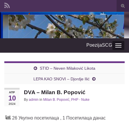
Togg
sear
Search for:
form
PoezijaSCG
Togg
navig
STID – Neven Milaković Likota
LEPA KAO SNOVI – Djordje Ilić
DVA – Milan B. Popović
АПР
10
By
admin
in
Milan B. Popović
,
PHP - Nuke
2024
26 Укупно посетилаца
, 1 Посетилаца данас