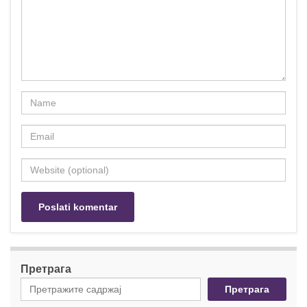
Претрага
Претрага