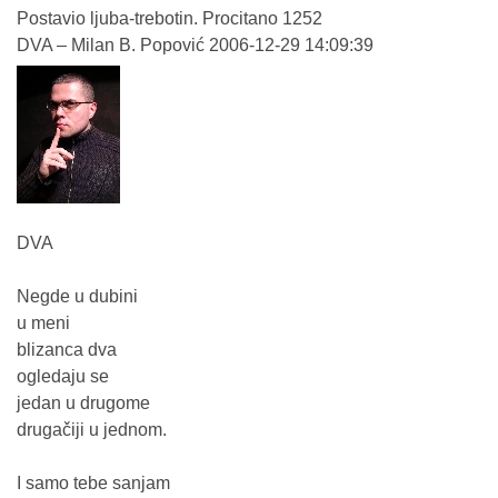
Postavio ljuba-trebotin. Procitano 1252
DVA – Milan B. Popović 2006-12-29 14:09:39
DVA
Negde u dubini
u meni
blizanca dva
ogledaju se
jedan u drugome
drugačiji u jednom.
I samo tebe sanjam