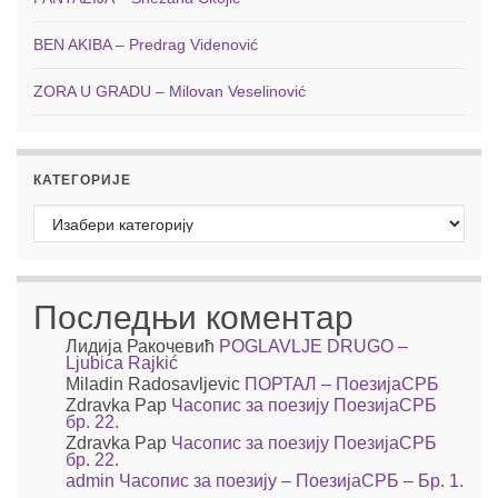
BEN AKIBA – Predrag Videnović
ZORA U GRADU – Milovan Veselinović
КАТЕГОРИЈЕ
Категорије
Последњи коментар
Лидија Ракочевић
POGLAVLJE DRUGO –
Ljubica Rajkić
Miladin Radosavljevic
ПОРТАЛ – ПоезијаСРБ
Zdravka Pap
Часопис за поезију ПоезијаСРБ
бр. 22.
Zdravka Pap
Часопис за поезију ПоезијаСРБ
бр. 22.
admin
Часопис за поезију – ПоезијаСРБ – Бр. 1.