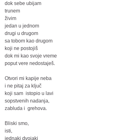
dok sebe ubijam
trunem
živim
jedan u jednom
drugi u drugom
sa tobom kao drugom
koji ne postojiš
dok mi kao svoje vreme
poput vere nedostaješ.
Otvori mi kapije neba
i ne pitaj za ključ
koji sam istopio u lavi
sopstvenih nadanja,
zabluda i grehova.
Bliski smo,
isti,
jednaki dvojaki