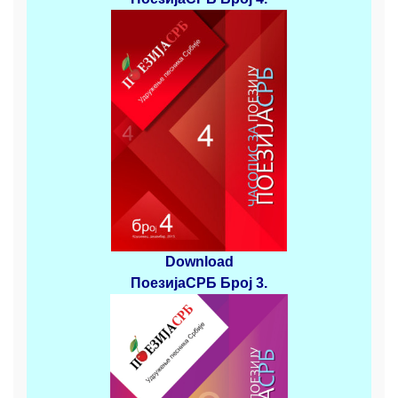
Download
ПоезијаСРБ
Број 3
.