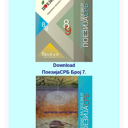
Download
ПоезијаСРБ
Број 7.