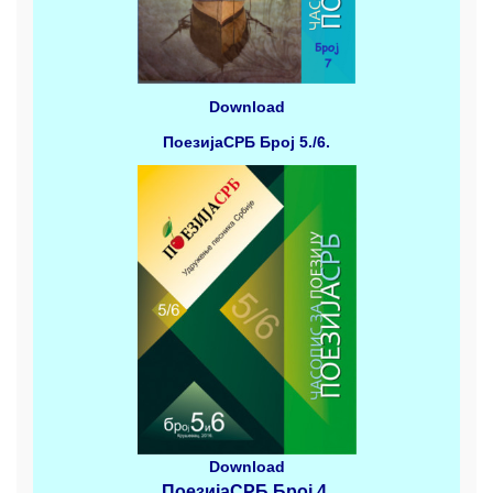
Download
ПоезијаСРБ
Број 5./6.
Download
ПоезијаСРБ
Број 4
.