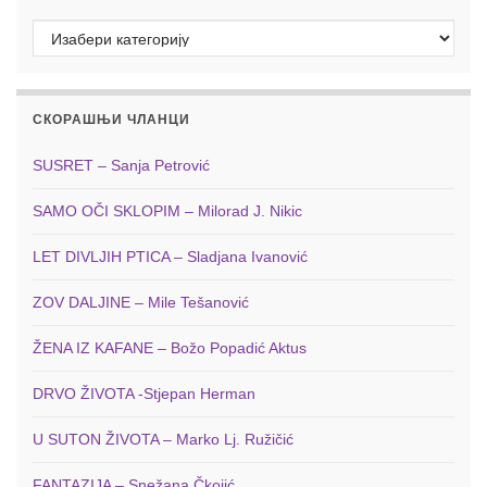
Категорије
СКОРАШЊИ ЧЛАНЦИ
SUSRET – Sanja Petrović
SAMO OČI SKLOPIM – Milorad J. Nikic
LET DIVLJIH PTICA – Sladjana Ivanović
ZOV DALJINE – Mile Tešanović
ŽENA IZ KAFANE – Božo Popadić Aktus
DRVO ŽIVOTA -Stjepan Herman
U SUTON ŽIVOTA – Marko Lj. Ružičić
FANTAZIJA – Snežana Čkojić