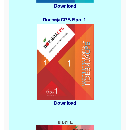
Download
ПоезијаСРБ
Број 1.
Download
КЊИГЕ