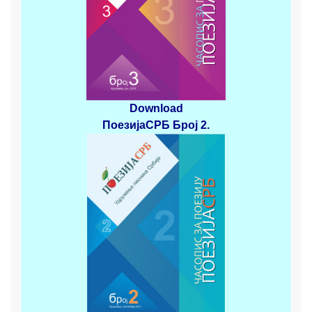
Download
ПоезијаСРБ
Број 2
.