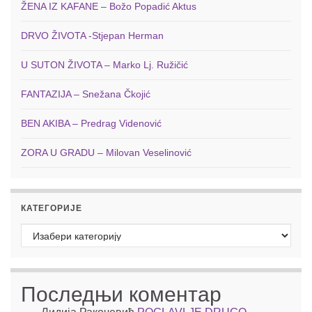
ŽENA IZ KAFANE – Božo Popadić Aktus
DRVO ŽIVOTA -Stjepan Herman
U SUTON ŽIVOTA – Marko Lj. Ružičić
FANTAZIJA – Snežana Čkojić
BEN AKIBA – Predrag Videnović
ZORA U GRADU – Milovan Veselinović
КАТЕГОРИЈЕ
Категорије
Последњи коментар