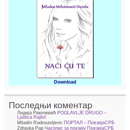
Download
Последњи коментар
Лидија Ракочевић
POGLAVLJE DRUGO –
Ljubica Rajkić
Miladin Radosavljevic
ПОРТАЛ – ПоезијаСРБ
Zdravka Pap
Часопис за поезију ПоезијаСРБ