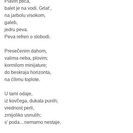
Plavih ptica,
balet je na vodi. Grlat’,
na jarbolu visokom,
galeb,
jedru peva.
Peva refren o slobodi.
Presečenim dahom,
valima neba, plovim;
kormilom minijature;
do beskraja horizonta,
na ćilimu toplote.
U tami odaje,
iz kovčega, dukata punih;
vrednost perli,
zmijoliko usnulih;
s’ poda…nemarno nestaje.