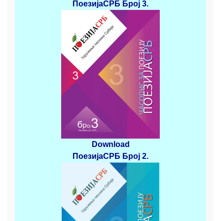
ПоезијаСРБ
Број 3
.
Download
ПоезијаСРБ
Број 2
.