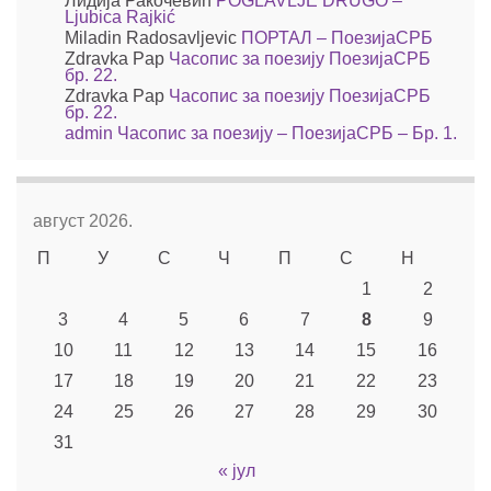
Лидија Ракочевић
POGLAVLJE DRUGO –
Ljubica Rajkić
Miladin Radosavljevic
ПОРТАЛ – ПоезијаСРБ
Zdravka Pap
Часопис за поезију ПоезијаСРБ
бр. 22.
Zdravka Pap
Часопис за поезију ПоезијаСРБ
бр. 22.
admin
Часопис за поезију – ПоезијаСРБ – Бр. 1.
август 2026.
П
У
С
Ч
П
С
Н
1
2
3
4
5
6
7
8
9
10
11
12
13
14
15
16
17
18
19
20
21
22
23
24
25
26
27
28
29
30
31
« јул