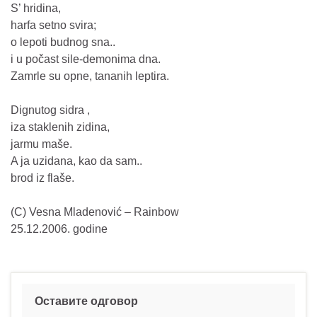
S’ hridina,
harfa setno svira;
o lepoti budnog sna..
i u počast sile-demonima dna.
Zamrle su opne, tananih leptira.
Dignutog sidra ,
iza staklenih zidina,
jarmu maše.
A ja uzidana, kao da sam..
brod iz flaše.
(C) Vesna Mladenović – Rainbow
25.12.2006. godine
Оставите одговор