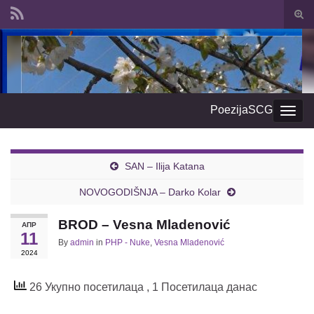
Togg
sear
Search for:
form
PoezijaSCG
Togg
navig
SAN – Ilija Katana
NOVOGODIŠNJA – Darko Kolar
BROD – Vesna Mladenović
АПР
11
By
admin
in
PHP - Nuke
,
Vesna Mladenović
2024
26 Укупно посетилаца
, 1 Посетилаца данас