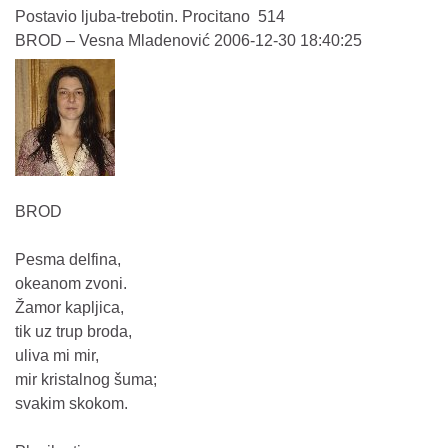
Postavio ljuba-trebotin. Procitano 514
BROD – Vesna Mladenović 2006-12-30 18:40:25
BROD
Pesma delfina,
okeanom zvoni.
Žamor kapljica,
tik uz trup broda,
uliva mi mir,
mir kristalnog šuma;
svakim skokom.