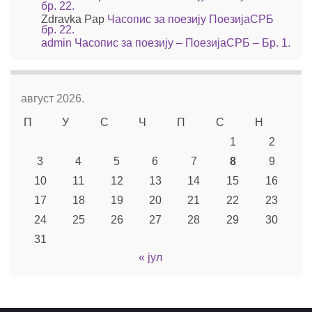
бр. 22.
Zdravka Pap
Часопис за поезију ПоезијаСРБ
бр. 22.
admin
Часопис за поезију – ПоезијаСРБ – Бр. 1.
август 2026.
П
У
С
Ч
П
С
Н
1
2
3
4
5
6
7
8
9
10
11
12
13
14
15
16
17
18
19
20
21
22
23
24
25
26
27
28
29
30
31
« јул