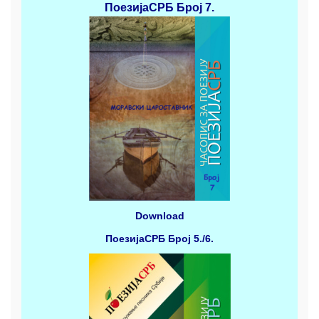
ПоезијаСРБ
Број 7.
Download
ПоезијаСРБ
Број 5./6.