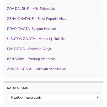
ZOV DALJINE – Mile Tešanović
ŽENA IZ KAFANE – Božo Popadić Aktus
DRVO ŽIVOTA -Stjepan Herman
U SUTON ŽIVOTA – Marko Lj. Ružičić
FANTAZIJA – Snežana Čkojić
BEN AKIBA – Predrag Videnović
ZORA U GRADU – Milovan Veselinović
КАТЕГОРИЈЕ
Категорије