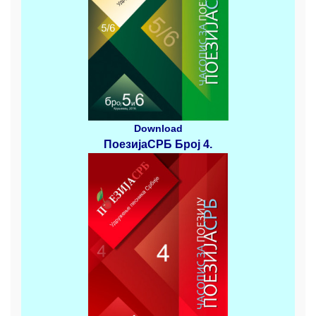
Download
ПоезијаСРБ
Број 4
.