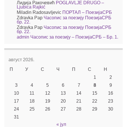
Лидија Ракочевић
POGLAVLJE DRUGO –
Ljubica Rajkić
Miladin Radosavljevic
ПОРТАЛ – ПоезијаСРБ
Zdravka Pap
Часопис за поезију ПоезијаСРБ
бр. 22.
Zdravka Pap
Часопис за поезију ПоезијаСРБ
бр. 22.
admin
Часопис за поезију – ПоезијаСРБ – Бр. 1.
август 2026.
П
У
С
Ч
П
С
Н
1
2
3
4
5
6
7
8
9
10
11
12
13
14
15
16
17
18
19
20
21
22
23
24
25
26
27
28
29
30
31
« јул