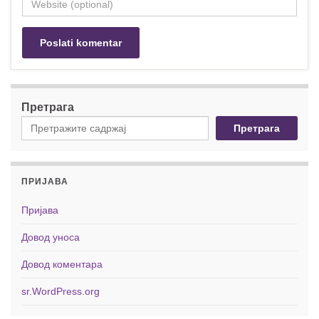
Претрага
Претрага
ПРИЈАВА
Пријава
Довод уноса
Довод коментара
sr.WordPress.org