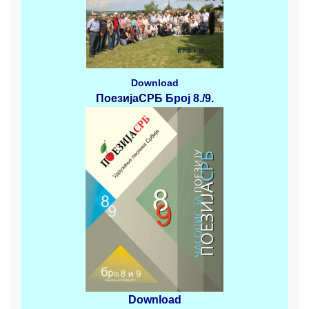
Download
ПоезијаСРБ
Број 8./9.
Download