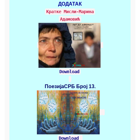
ДОДАТАК
Кратке Mисли-Марина
Адамовић
Download
ПоезијаСРБ
Број 13.
Download