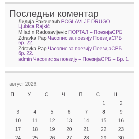
Последњи коментар
Лидија Ракочевић
POGLAVLJE DRUGO –
Ljubica Rajkić
Miladin Radosavljevic
ПОРТАЛ – ПоезијаСРБ
Zdravka Pap
Часопис за поезију ПоезијаСРБ
бр. 22.
Zdravka Pap
Часопис за поезију ПоезијаСРБ
бр. 22.
admin
Часопис за поезију – ПоезијаСРБ – Бр. 1.
август 2026.
П
У
С
Ч
П
С
Н
1
2
3
4
5
6
7
8
9
10
11
12
13
14
15
16
17
18
19
20
21
22
23
24
25
26
27
28
29
30