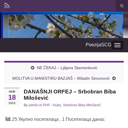
Togg
sear
Search for:
form
PoezijaSCG
Togg
navig
NE ČEKAJ – Ljiljana Stamenković
MOLITVA U MANISTIRU BAZJAŠ – Miladin Simonović
DANAŠNJI ORFEJ – Srbobran Biba
НОВ
18
Milošević
2023
By
admin
in
PHP - Nuke
,
Srbobran Biba Milošević
25 Укупно посетилаца
, 1 Посетилаца данас