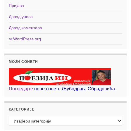
Пријава
Довод уноса
Довод коментара
sr.WordPress.org
МОЈИ СОНЕТИ
Погледајте
нове сонете Љубодрага Обрадовића
КАТЕГОРИЈЕ
Категорије