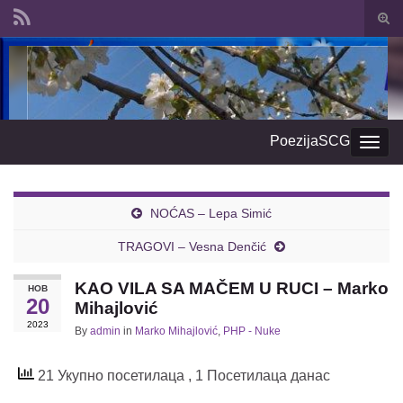
Togg
sear
Search for:
form
PoezijaSCG
Togg
navig
NOĆAS – Lepa Simić
TRAGOVI – Vesna Denčić
KAO VILA SA MAČEM U RUCI – Marko
НОВ
20
Mihajlović
2023
By
admin
in
Marko Mihajlović
,
PHP - Nuke
21 Укупно посетилаца
, 1 Посетилаца данас