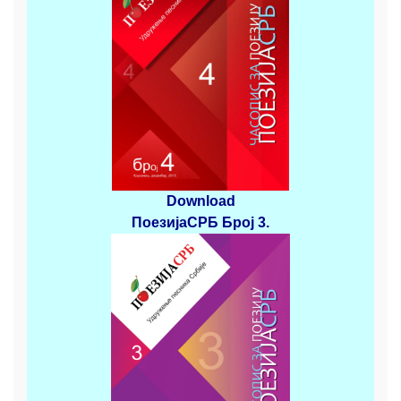
Download
ПоезијаСРБ
Број 3
.