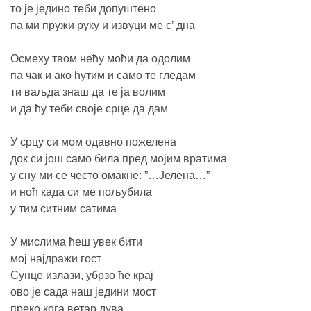
то је једино теби допуштено
па ми пружи руку и извуци ме с’ дна
Осмеху твом нећу моћи да одолим
па чак и ако ћутим и само те гледам
ти ваљда знаш да те ја волим
и да ћу теби своје срце да дам
У срцу си мом одавно пожелена
док си још само била пред мојим вратима
у сну ми се често омакне: ”…Јелена…”
и ноћ када си ме пољубила
у тим ситним сатима
У мислима ћеш увек бити
мој најдражи гост
Сунце излази, убрзо ће крај
ово је сада наш једини мост
преко кога ветар дува,