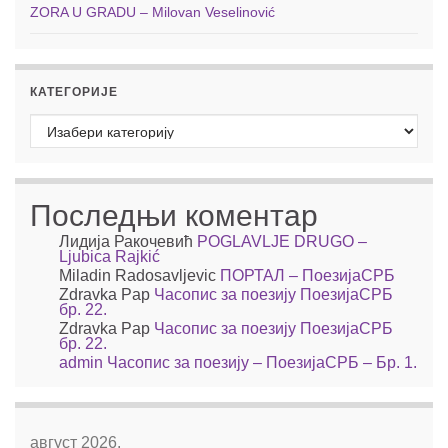
ZORA U GRADU – Milovan Veselinović
КАТЕГОРИЈЕ
Категорије
Последњи коментар
Лидија Ракочевић
POGLAVLJE DRUGO –
Ljubica Rajkić
Miladin Radosavljevic
ПОРТАЛ – ПоезијаСРБ
Zdravka Pap
Часопис за поезију ПоезијаСРБ
бр. 22.
Zdravka Pap
Часопис за поезију ПоезијаСРБ
бр. 22.
admin
Часопис за поезију – ПоезијаСРБ – Бр. 1.
август 2026.