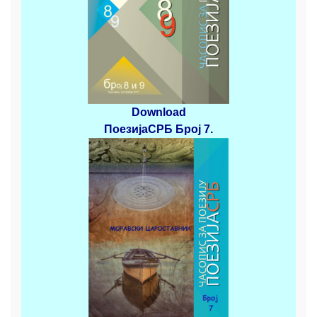
Download
ПоезијаСРБ
Број 7.