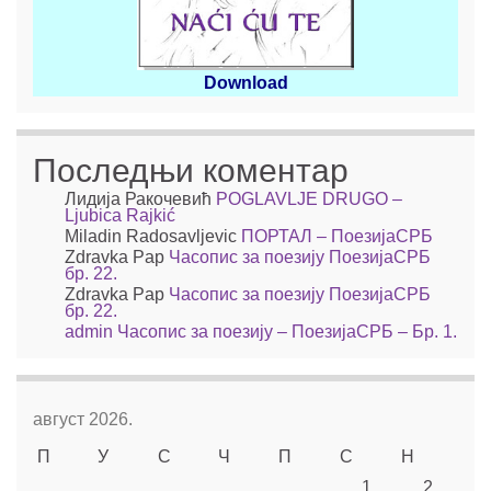
Download
Последњи коментар
Лидија Ракочевић
POGLAVLJE DRUGO –
Ljubica Rajkić
Miladin Radosavljevic
ПОРТАЛ – ПоезијаСРБ
Zdravka Pap
Часопис за поезију ПоезијаСРБ
бр. 22.
Zdravka Pap
Часопис за поезију ПоезијаСРБ
бр. 22.
admin
Часопис за поезију – ПоезијаСРБ – Бр. 1.
август 2026.
П
У
С
Ч
П
С
Н
1
2