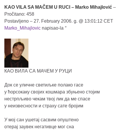
KAO VILA SA MAČEM U RUCI – Marko Mihajlović
–
Pročitano: 458
Postavljeno – 27. February 2006. g. @ 13:01:12 CET
Marko_Mihajlovic
napisao-la
“
КАО ВИЛА СА МАЧЕМ У РУЦИ
Док се уличне светиљке полако гасе
у ћорсокаку својих кошмара збуњено стојим
нестрпљиво чекам твој лик да ме спасе
у неизвесности и страху сате бројим
У мој сан ушетај сасвим опуштено
отерај заувек негативце мог сна