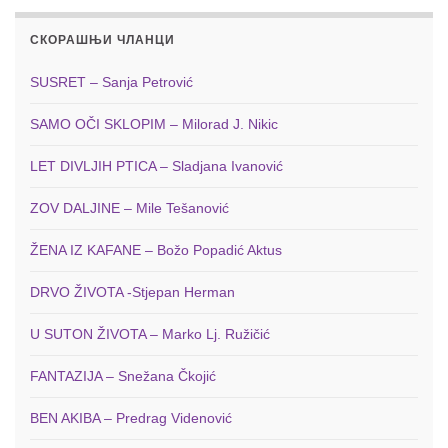
СКОРАШЊИ ЧЛАНЦИ
SUSRET – Sanja Petrović
SAMO OČI SKLOPIM – Milorad J. Nikic
LET DIVLJIH PTICA – Sladjana Ivanović
ZOV DALJINE – Mile Tešanović
ŽENA IZ KAFANE – Božo Popadić Aktus
DRVO ŽIVOTA -Stjepan Herman
U SUTON ŽIVOTA – Marko Lj. Ružičić
FANTAZIJA – Snežana Čkojić
BEN AKIBA – Predrag Videnović