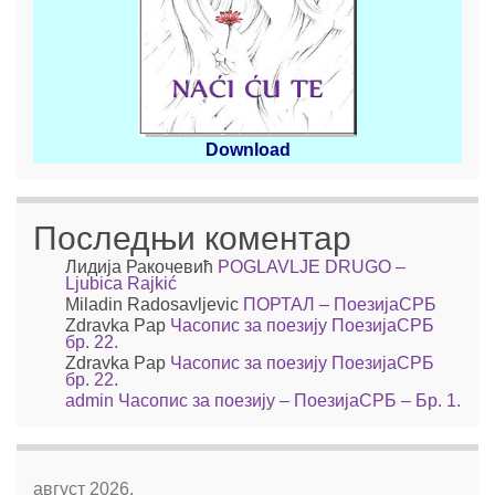
Download
Последњи коментар
Лидија Ракочевић
POGLAVLJE DRUGO –
Ljubica Rajkić
Miladin Radosavljevic
ПОРТАЛ – ПоезијаСРБ
Zdravka Pap
Часопис за поезију ПоезијаСРБ
бр. 22.
Zdravka Pap
Часопис за поезију ПоезијаСРБ
бр. 22.
admin
Часопис за поезију – ПоезијаСРБ – Бр. 1.
август 2026.