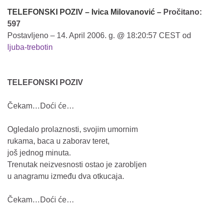
TELEFONSKI POZIV – Ivica Milovanović
–
Pročitano:
597
Postavljeno – 14. April 2006. g. @ 18:20:57 CEST od
ljuba-trebotin
TELEFONSKI POZIV
Čekam…Doći će…
Ogledalo prolaznosti, svojim umornim
rukama, baca u zaborav teret,
još jednog minuta.
Trenutak neizvesnosti ostao je zarobljen
u anagramu između dva otkucaja.
Čekam…Doći će…