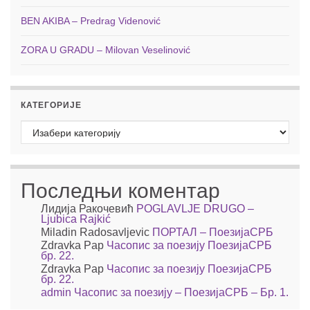
BEN AKIBA – Predrag Videnović
ZORA U GRADU – Milovan Veselinović
КАТЕГОРИЈЕ
Категорије
Последњи коментар
Лидија Ракочевић
POGLAVLJE DRUGO –
Ljubica Rajkić
Miladin Radosavljevic
ПОРТАЛ – ПоезијаСРБ
Zdravka Pap
Часопис за поезију ПоезијаСРБ
бр. 22.
Zdravka Pap
Часопис за поезију ПоезијаСРБ
бр. 22.
admin
Часопис за поезију – ПоезијаСРБ – Бр. 1.