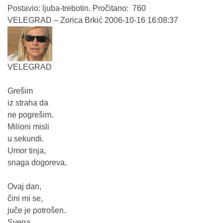
Postavio: ljuba-trebotin. Pročitano: 760
VELEGRAD – Zorica Brkić 2006-10-16 16:08:37
VELEGRAD
Grešim
iz straha da
ne pogrešim.
Milioni misli
u sekundi.
Umor tinja,
snaga dogoreva.
Ovaj dan,
čini mi se,
juče je potrošen.
Svega,