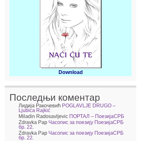
Download
Последњи коментар
Лидија Ракочевић
POGLAVLJE DRUGO –
Ljubica Rajkić
Miladin Radosavljevic
ПОРТАЛ – ПоезијаСРБ
Zdravka Pap
Часопис за поезију ПоезијаСРБ
бр. 22.
Zdravka Pap
Часопис за поезију ПоезијаСРБ
бр. 22.