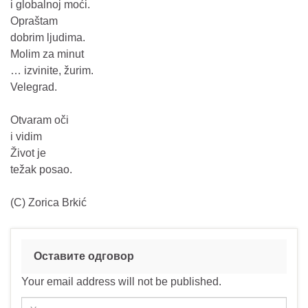
i globalnoj moći.
Opraštam
dobrim ljudima.
Molim za minut
… izvinite, žurim.
Velegrad.
Otvaram oči
i vidim
Život je
težak posao.
(C) Zorica Brkić
Оставите одговор
Your email address will not be published.