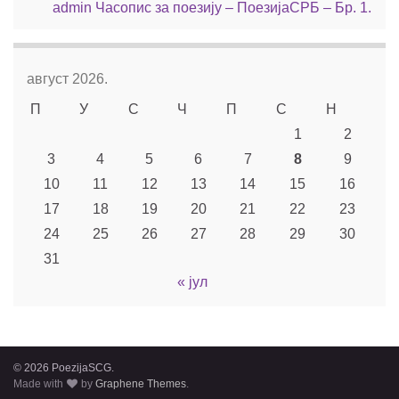
admin
Часопис за поезију – ПоезијаСРБ – Бр. 1.
август 2026.
П
У
С
Ч
П
С
Н
1
2
3
4
5
6
7
8
9
10
11
12
13
14
15
16
17
18
19
20
21
22
23
24
25
26
27
28
29
30
31
« јул
© 2026 PoezijaSCG.
Made with
by
Graphene Themes
.