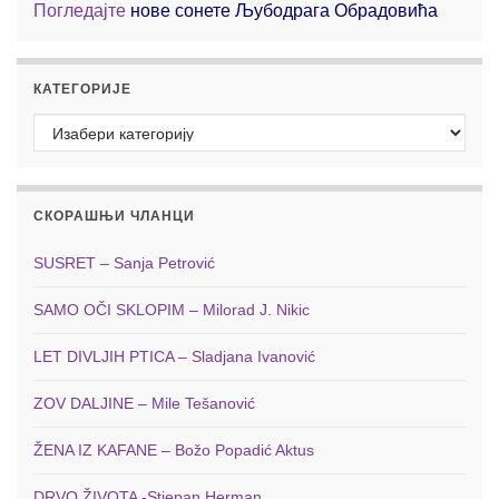
Погледајте
нове сонете Љубодрага Обрадовића
КАТЕГОРИЈЕ
Категорије
СКОРАШЊИ ЧЛАНЦИ
SUSRET – Sanja Petrović
SAMO OČI SKLOPIM – Milorad J. Nikic
LET DIVLJIH PTICA – Sladjana Ivanović
ZOV DALJINE – Mile Tešanović
ŽENA IZ KAFANE – Božo Popadić Aktus
DRVO ŽIVOTA -Stjepan Herman