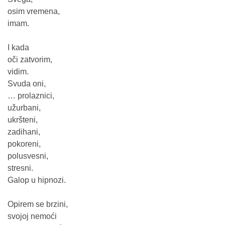
osim vremena,
imam.
I kada
oči zatvorim,
vidim.
Svuda oni,
… prolaznici,
užurbani,
ukršteni,
zadihani,
pokoreni,
polusvesni,
stresni.
Galop u hipnozi.
Opirem se brzini,
svojoj nemoći