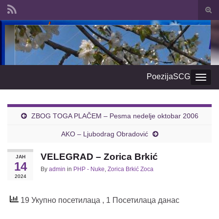
Togg
sear
Search for:
form
PoezijaSCG
Togg
navig
ZBOG TOGA PLAČEM – Pesma nedelje oktobar 2006
AKO – Ljubodrag Obradović
VELEGRAD – Zorica Brkić
ЈАН
14
By
admin
in
PHP - Nuke
,
Zorica Brkić Zoca
2024
19 Укупно посетилаца
, 1 Посетилаца данас