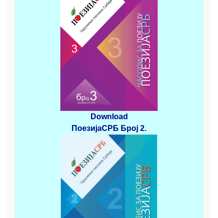
Download
ПоезијаСРБ
Број 2
.