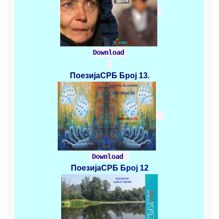
Download
ПоезијаСРБ
Број 13.
Download
ПоезијаСРБ
Број 12