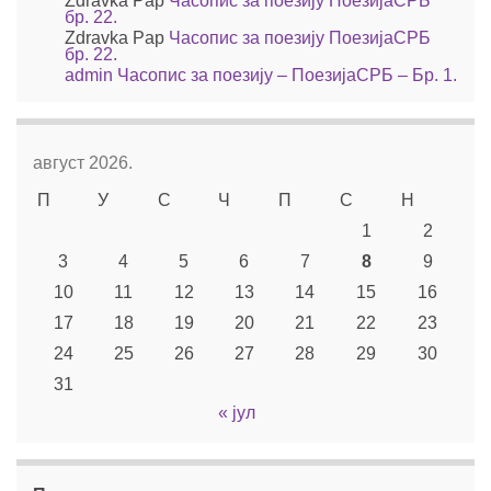
Zdravka Pap
Часопис за поезију ПоезијаСРБ
бр. 22.
Zdravka Pap
Часопис за поезију ПоезијаСРБ
бр. 22.
admin
Часопис за поезију – ПоезијаСРБ – Бр. 1.
август 2026.
П
У
С
Ч
П
С
Н
1
2
3
4
5
6
7
8
9
10
11
12
13
14
15
16
17
18
19
20
21
22
23
24
25
26
27
28
29
30
31
« јул