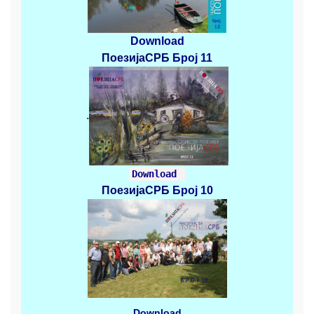
Download
ПоезијаСРБ
Број 11
.
Download
ПоезијаСРБ
Број 10
Download