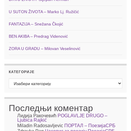
U SUTON ŽIVOTA – Marko Lj. Ružičić
FANTAZIJA – Snežana Čkojić
BEN AKIBA – Predrag Videnović
ZORA U GRADU – Milovan Veselinović
КАТЕГОРИЈЕ
Категорије
Последњи коментар
Лидија Ракочевић
POGLAVLJE DRUGO –
Ljubica Rajkić
Miladin Radosavljevic
ПОРТАЛ – ПоезијаСРБ