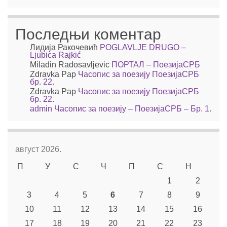
Последњи коментар
Лидија Ракочевић
POGLAVLJE DRUGO –
Ljubica Rajkić
Miladin Radosavljevic
ПОРТАЛ – ПоезијаСРБ
Zdravka Pap
Часопис за поезију ПоезијаСРБ
бр. 22.
Zdravka Pap
Часопис за поезију ПоезијаСРБ
бр. 22.
admin
Часопис за поезију – ПоезијаСРБ – Бр. 1.
август 2026.
П
У
С
Ч
П
С
Н
1
2
3
4
5
6
7
8
9
10
11
12
13
14
15
16
17
18
19
20
21
22
23