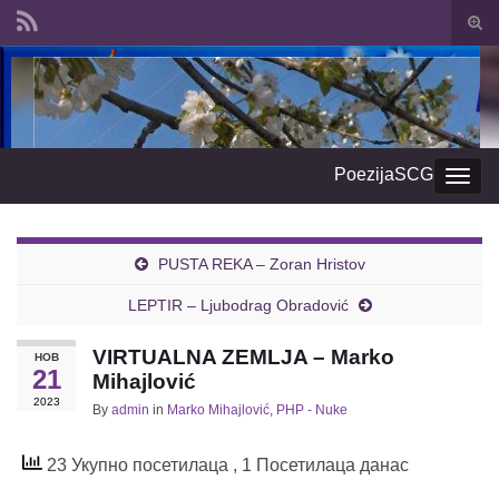
Togg
sear
Search for:
form
PoezijaSCG
Togg
navig
PUSTA REKA – Zoran Hristov
LEPTIR – Ljubodrag Obradović
VIRTUALNA ZEMLJA – Marko
НОВ
21
Mihajlović
2023
By
admin
in
Marko Mihajlović
,
PHP - Nuke
23 Укупно посетилаца
, 1 Посетилаца данас