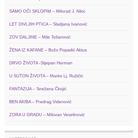
SAMO OČI SKLOPIM – Milorad J. Nikic
LET DIVLJIH PTICA – Sladjana Ivanović
ZOV DALJINE – Mile Tešanović
ŽENA IZ KAFANE – Božo Popadić Aktus
DRVO ŽIVOTA -Stjepan Herman
U SUTON ŽIVOTA – Marko Lj. Ružičić
FANTAZIJA – Snežana Čkojić
BEN AKIBA – Predrag Videnović
ZORA U GRADU – Milovan Veselinović