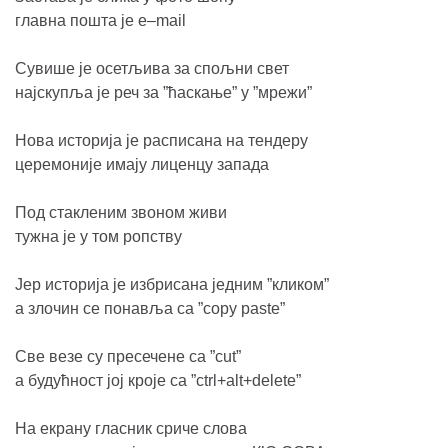
главна пошта је
e
–
mail
Сувише је осетљива за спољни свет
најскупља је реч за ”ћаскање” у ”мрежи”
Нова историја је расписана на тендеру
церемоније имају лиценцу запада
Под стакленим звоном живи
тужна је у том ропству
Јер историја је избрисана једним ”кликом”
а злочин се понавља са ”copy paste”
Све везе су пресечене са ”
cut
”
a
будућност јој кроје са ”
ctrl
+
alt
+
delete
”
На екрану гласник сриче слова