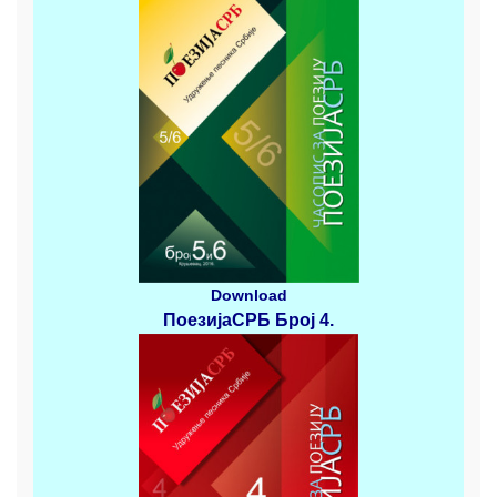
Download
ПоезијаСРБ
Број 4
.