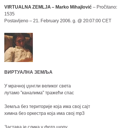
VIRTUALNA ZEMLJA – Marko Mihajlović
– Pročitano:
1535
Postavljeno – 21. February 2006. g. @ 20:07:00 CET
ВИРТУАЛНА ЗЕМЉА
У мрачној џунгли великог света
лутамо ”каналима” тражећи спас
Земља без територије која има свој сајт
химна без оркестра која има свој
mp
3
Застава је слика у фото шопу