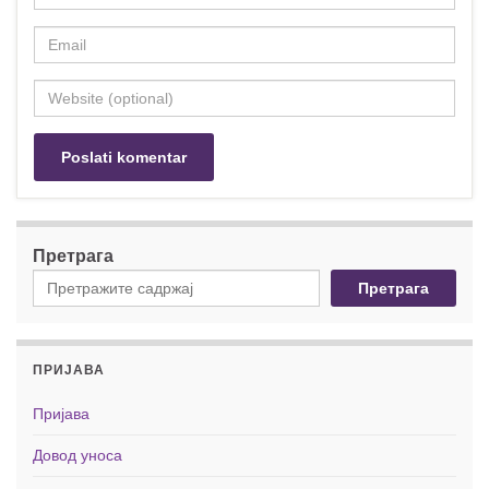
Претрага
Претрага
ПРИЈАВА
Пријава
Довод уноса