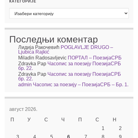
КАТЕГОРИЈЕ
Категорије
Последњи коментар
Лидија Ракочевић
POGLAVLJE DRUGO –
Ljubica Rajkić
Miladin Radosavljevic
ПОРТАЛ – ПоезијаСРБ
Zdravka Pap
Часопис за поезију ПоезијаСРБ
бр. 22.
Zdravka Pap
Часопис за поезију ПоезијаСРБ
бр. 22.
admin
Часопис за поезију – ПоезијаСРБ – Бр. 1.
август 2026.
П
У
С
Ч
П
С
Н
1
2
3
4
5
6
7
8
9