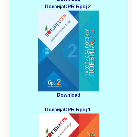
ПоезијаСРБ
Број 2
.
Download
ПоезијаСРБ
Број 1.