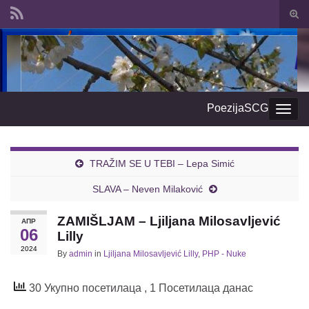
Togg
sear
Search for:
form
PoezijaSCG
Togg
navig
TRAŽIM SE U TEBI – Lepa Simić
SLAVA – Neven Milaković
ZAMIŠLJAM – Ljiljana Milosavljević
АПР
06
Lilly
2024
By
admin
in
Ljiljana Milosavljević Lilly
,
PHP - Nuke
30 Укупно посетилаца
, 1 Посетилаца данас