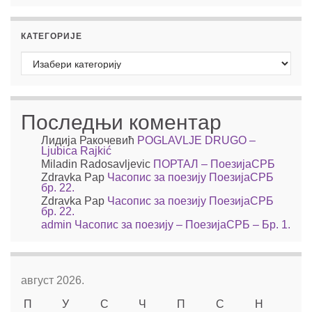
КАТЕГОРИЈЕ
Категорије
Последњи коментар
Лидија Ракочевић
POGLAVLJE DRUGO –
Ljubica Rajkić
Miladin Radosavljevic
ПОРТАЛ – ПоезијаСРБ
Zdravka Pap
Часопис за поезију ПоезијаСРБ
бр. 22.
Zdravka Pap
Часопис за поезију ПоезијаСРБ
бр. 22.
admin
Часопис за поезију – ПоезијаСРБ – Бр. 1.
август 2026.
П
У
С
Ч
П
С
Н