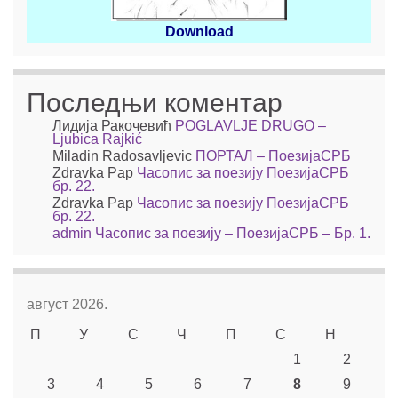
Download
Последњи коментар
Лидија Ракочевић
POGLAVLJE DRUGO –
Ljubica Rajkić
Miladin Radosavljevic
ПОРТАЛ – ПоезијаСРБ
Zdravka Pap
Часопис за поезију ПоезијаСРБ
бр. 22.
Zdravka Pap
Часопис за поезију ПоезијаСРБ
бр. 22.
admin
Часопис за поезију – ПоезијаСРБ – Бр. 1.
август 2026.
П
У
С
Ч
П
С
Н
1
2
3
4
5
6
7
8
9