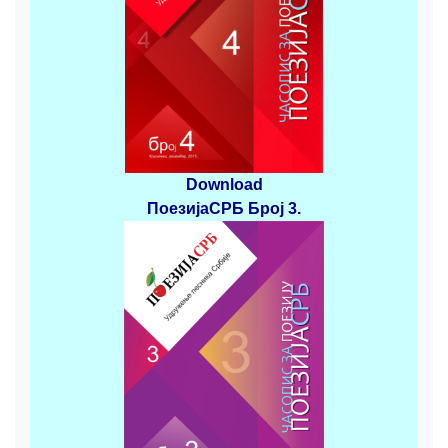
Download
ПоезијаСРБ
Број 3
.