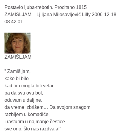
Postavio ljuba-trebotin. Procitano 1815
ZAMIŠLJAM – Ljiljana Milosavljević Lilly 2006-12-18
08:42:01
ZAMIŠLJAM
” Zamišljam,
kako bi bilo
kad bih mogla biti vetar
pa da svu ovu bol,
oduvam u daljine,
da vreme izbrišem… Da svojom snagom
razbijem u komadiće,
i rasturim u najmanje čestice
sve ono, što nas razdvaja!”