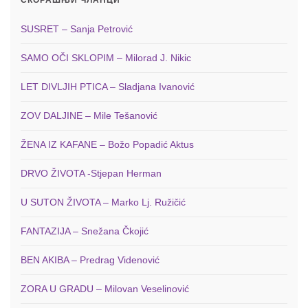
SUSRET – Sanja Petrović
SAMO OČI SKLOPIM – Milorad J. Nikic
LET DIVLJIH PTICA – Sladjana Ivanović
ZOV DALJINE – Mile Tešanović
ŽENA IZ KAFANE – Božo Popadić Aktus
DRVO ŽIVOTA -Stjepan Herman
U SUTON ŽIVOTA – Marko Lj. Ružičić
FANTAZIJA – Snežana Čkojić
BEN AKIBA – Predrag Videnović
ZORA U GRADU – Milovan Veselinović