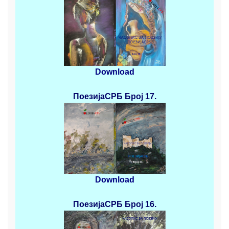
Download
ПоезијаСРБ
Број 17.
Download
ПоезијаСРБ
Број 16.