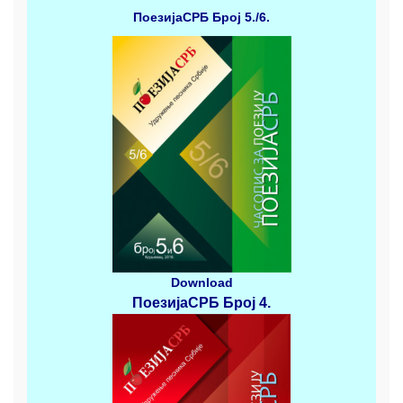
ПоезијаСРБ
Број 5./6.
Download
ПоезијаСРБ
Број 4
.