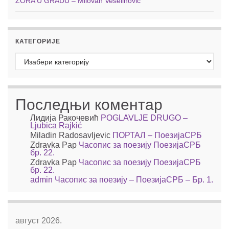
ZORA U GRADU – Milovan Veselinović
КАТЕГОРИЈЕ
Категорије
Последњи коментар
Лидија Ракочевић
POGLAVLJE DRUGO –
Ljubica Rajkić
Miladin Radosavljevic
ПОРТАЛ – ПоезијаСРБ
Zdravka Pap
Часопис за поезију ПоезијаСРБ
бр. 22.
Zdravka Pap
Часопис за поезију ПоезијаСРБ
бр. 22.
admin
Часопис за поезију – ПоезијаСРБ – Бр. 1.
август 2026.