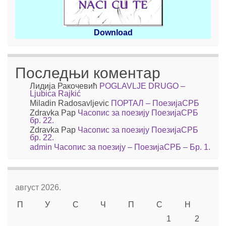
Download
Последњи коментар
Лидија Ракочевић
POGLAVLJE DRUGO –
Ljubica Rajkić
Miladin Radosavljevic
ПОРТАЛ – ПоезијаСРБ
Zdravka Pap
Часопис за поезију ПоезијаСРБ
бр. 22.
Zdravka Pap
Часопис за поезију ПоезијаСРБ
бр. 22.
admin
Часопис за поезију – ПоезијаСРБ – Бр. 1.
август 2026.
П
У
С
Ч
П
С
Н
1
2