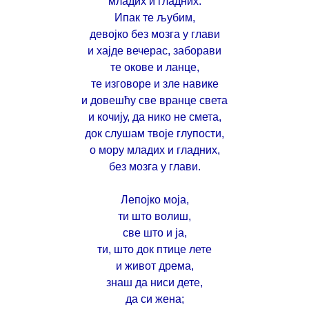
младих и гладних.
Ипак те љубим,
девојко без мозга у глави
и хајде вечерас, заборави
те окове и ланце,
те изговоре и зле навике
и довешћу све вранце света
и кочију, да нико не смета,
док слушам твоје глупости,
о мору младих и гладних,
без мозга у глави.
Лепојко моја,
ти што волиш,
све што и ја,
ти, што док птице лете
и живот дрема,
знаш да ниси дете,
да си жена;