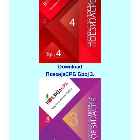
Download
ПоезијаСРБ
Број 3
.