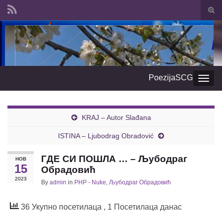
Togg
sear
Search for:
form
PoezijaSCG
Togg
navig
KRAJ – Autor Slađana
ISTINA – Ljubodrag Obradović
ГДЕ СИ ПОШЛА … – Љубодраг
НОВ
15
Обрадовић
2023
By
admin
in
PHP - Nuke
,
Љубодраг Обрадовић
36 Укупно посетилаца
, 1 Посетилаца данас