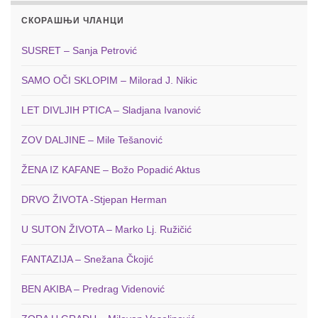
СКОРАШЊИ ЧЛАНЦИ
SUSRET – Sanja Petrović
SAMO OČI SKLOPIM – Milorad J. Nikic
LET DIVLJIH PTICA – Sladjana Ivanović
ZOV DALJINE – Mile Tešanović
ŽENA IZ KAFANE – Božo Popadić Aktus
DRVO ŽIVOTA -Stjepan Herman
U SUTON ŽIVOTA – Marko Lj. Ružičić
FANTAZIJA – Snežana Čkojić
BEN AKIBA – Predrag Videnović