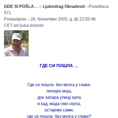
GDE SI POŠLA… – Ljubodrag Obradović
–
Posetilaca
571
Postavljeno – 28. November 2005. g. @ 22:55:46
CET od
ljuba-trebotin
ГДЕ СИ ПОШЛА …
Где си пошла
без мозга у глави,
лепојко моја,
док запара улицу купа
и кад, мада смо скупа,
остајемо сами,
где си пошла
без мозга у глави?