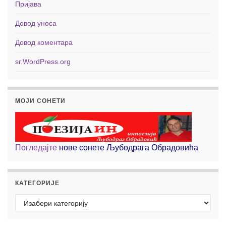
Пријава
Довод уноса
Довод коментара
sr.WordPress.org
МОЈИ СОНЕТИ
Погледајте
нове сонете Љубодрага Обрадовића
КАТЕГОРИЈЕ
Категорије