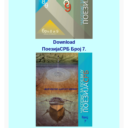
Download
ПоезијаСРБ
Број 7.