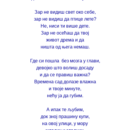
Зар не видиш свет око себе,
зар не видиш да птице лете?
Не, ниси ти више дете.
Зар не осећаш
да твој
живот дрема
и да
ништа од њега немаш.
Где си пошла
без мозга у глави,
девојко што волиш досаду
и да се правиш важна?
Времена сад долазе влажна
и твоје минуте,
нећу ја да губим.
А ипак те љубим,
док зној прашину купи,
на овој улици,
у мору