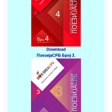
Download
ПоезијаСРБ
Број 3
.