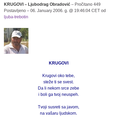
KRUGOVI – Ljubodrag Obradović
– Pročitano 449
Postavljeno – 06. January 2006. g. @ 19:46:04 CET od
ljuba-trebotin
KRUGOVI
Krugovi oko tebe,
steže ti se svest.
Da li nekom srce zebe
i boli ga tvoj neuspeh.
Tvoji susreti sa javom,
na vašaru ljudskom.