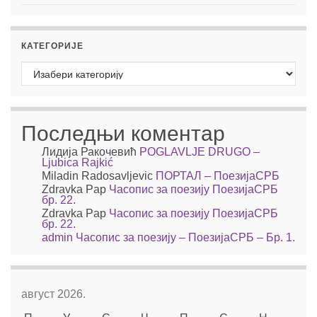
КАТЕГОРИЈЕ
Категорије
Последњи коментар
Лидија Ракочевић
POGLAVLJE DRUGO –
Ljubica Rajkić
Miladin Radosavljevic
ПОРТАЛ – ПоезијаСРБ
Zdravka Pap
Часопис за поезију ПоезијаСРБ
бр. 22.
Zdravka Pap
Часопис за поезију ПоезијаСРБ
бр. 22.
admin
Часопис за поезију – ПоезијаСРБ – Бр. 1.
август 2026.