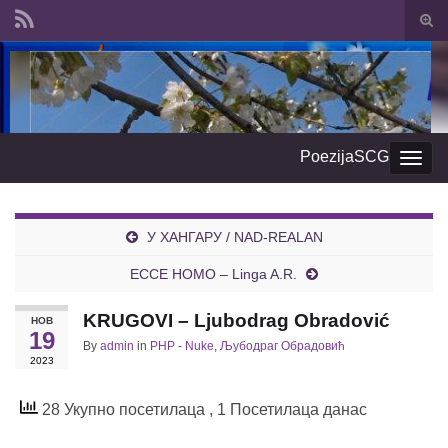
Togg
sear
Search for:
form
PoezijaSCG
Togg
navig
У ХАНГАРУ / NAD-REALAN
ECCE HOMO – Linga A.R.
KRUGOVI – Ljubodrag Obradović
НОВ
19
By
admin
in
PHP - Nuke
,
Љубодраг Обрадовић
2023
28 Укупно посетилаца
, 1 Посетилаца данас