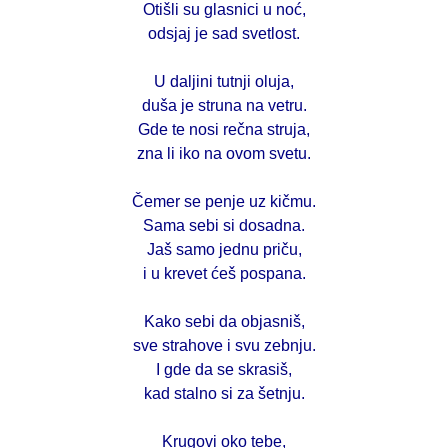
Otišli su glasnici u noć,
odsjaj je sad svetlost.
U daljini tutnji oluja,
duša je struna na vetru.
Gde te nosi rečna struja,
zna li iko na ovom svetu.
Čemer se penje uz kičmu.
Sama sebi si dosadna.
Jaš samo jednu priču,
i u krevet ćeš pospana.
Kako sebi da objasniš,
sve strahove i svu zebnju.
I gde da se skrasiš,
kad stalno si za šetnju.
Krugovi oko tebe,