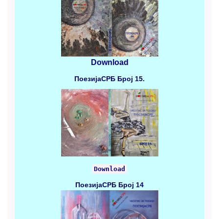
Download
ПоезијаСРБ
Број 15.
Download
ПоезијаСРБ
Број 14