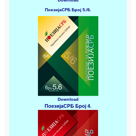
ПоезијаСРБ
Број 5./6.
Download
ПоезијаСРБ
Број 4
.