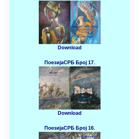
Download
ПоезијаСРБ
Број 17.
Download
ПоезијаСРБ
Број 16.