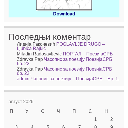
Download
Последњи коментар
Лидија Ракочевић
POGLAVLJE DRUGO –
Ljubica Rajkić
Miladin Radosavljevic
ПОРТАЛ – ПоезијаСРБ
Zdravka Pap
Часопис за поезију ПоезијаСРБ
бр. 22.
Zdravka Pap
Часопис за поезију ПоезијаСРБ
бр. 22.
admin
Часопис за поезију – ПоезијаСРБ – Бр. 1.
август 2026.
П
У
С
Ч
П
С
Н
1
2
3
4
5
6
7
8
9