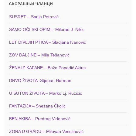
СКОРАШЊИ ЧЛАНЦИ
SUSRET – Sanja Petrović
SAMO OČI SKLOPIM – Milorad J. Nikic
LET DIVLJIH PTICA – Sladjana Ivanović
ZOV DALJINE – Mile Tešanović
ŽENA IZ KAFANE – Božo Popadić Aktus
DRVO ŽIVOTA -Stjepan Herman
U SUTON ŽIVOTA – Marko Lj. Ružičić
FANTAZIJA – Snežana Čkojić
BEN AKIBA – Predrag Videnović
ZORA U GRADU – Milovan Veselinović