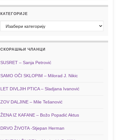
КАТЕГОРИЈЕ
Категорије
СКОРАШЊИ ЧЛАНЦИ
SUSRET – Sanja Petrović
SAMO OČI SKLOPIM – Milorad J. Nikic
LET DIVLJIH PTICA – Sladjana Ivanović
ZOV DALJINE – Mile Tešanović
ŽENA IZ KAFANE – Božo Popadić Aktus
DRVO ŽIVOTA -Stjepan Herman