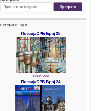
Претрага
ПРЕУМИТЕ ПДФ
ПоезијаСРБ Број 25.
Download
ПоезијаСРБ Број 24.