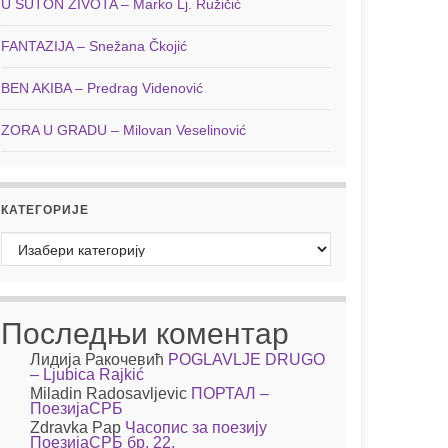
U SUTON ŽIVOTA – Marko Lj. Ružičić
FANTAZIJA – Snežana Čkojić
BEN AKIBA – Predrag Videnović
ZORA U GRADU – Milovan Veselinović
КАТЕГОРИЈЕ
Категорије
Последњи коментар
Лидија Ракочевић
POGLAVLJE DRUGO
– Ljubica Rajkić
Miladin Radosavljevic
ПОРТАЛ –
ПоезијаСРБ
Zdravka Pap
Часопис за поезију
ПоезијаСРБ бр. 22.