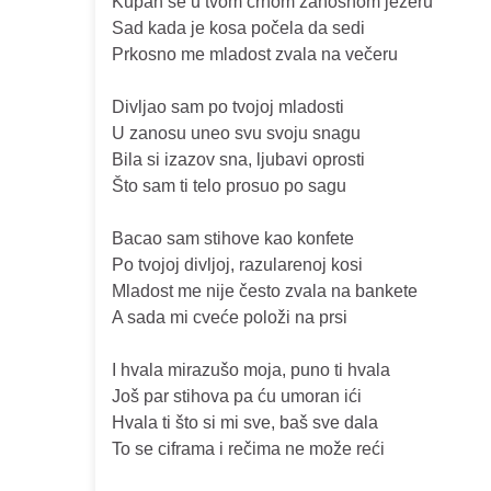
Kupah se u tvom crnom zanosnom jezeru
Sad kada je kosa počela da sedi
Prkosno me mladost zvala na večeru
Divljao sam po tvojoj mladosti
U zanosu uneo svu svoju snagu
Bila si izazov sna, ljubavi oprosti
Što sam ti telo prosuo po sagu
Bacao sam stihove kao konfete
Po tvojoj divljoj, razularenoj kosi
Mladost me nije često zvala na bankete
A sada mi cveće položi na prsi
I hvala mirazušo moja, puno ti hvala
Još par stihova pa ću umoran ići
Hvala ti što si mi sve, baš sve dala
To se ciframa i rečima ne može reći