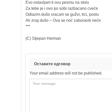
Evo ostavljam ti ovu pesmu na stolu
Za tebe je i ovo po sobi razbacano cveće
Odlazim dušo vracam se gužvi, trci, poslu
Ali znaj dušo – Ova se noć zaboraviti neće
***
(C) Stjepan Herman
Оставите одговор
Your email address will not be published.