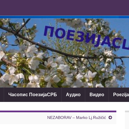
Часопис ПоезијаСРБ
Аудио
Видео
Poezij
NEZABORAV – Marko Lj.Ružičić