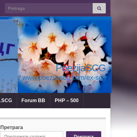
Search for:
PoezijaSCG
www.poezijascg.com/ex-scg
a.SCG
Forum BB
PHP – 500
Претрага
Претрага