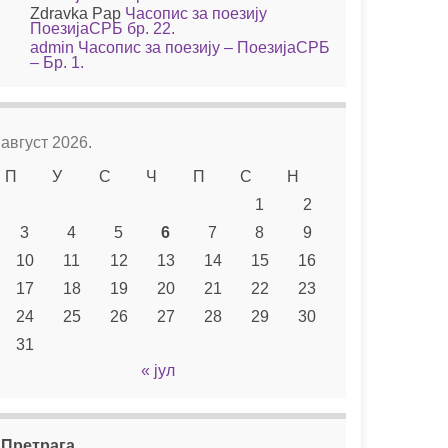
Zdravka Pap
Часопис за поезију
ПоезијаСРБ бр. 22.
admin
Часопис за поезију – ПоезијаСРБ
– Бр. 1.
август 2026.
П
У
С
Ч
П
С
Н
1
2
3
4
5
6
7
8
9
10
11
12
13
14
15
16
17
18
19
20
21
22
23
24
25
26
27
28
29
30
31
« јул
Претрага