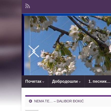
Почетак
Добродошли
1. песник…
NEMA TE… – DALIBOR ĐOKIĆ