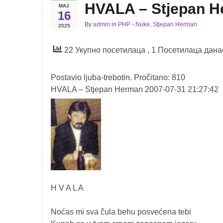
HVALA – Stjepan 
МАЈ
16
By
admin
in
PHP - Nuke
,
Stjepan Herman
2025
22 Укупно посетилаца
, 1 Посетилаца дана
Postavio ljuba-trebotin. Pročitano: 810
HVALA – Stjepan Herman 2007-07-31 21:27:42
H V A L A
Noćas mi sva čula behu posvećena tebi