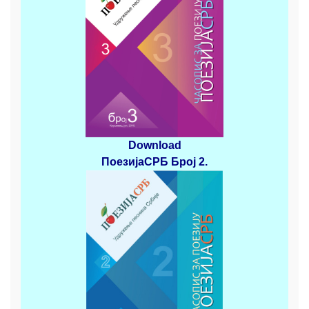
Download
ПоезијаСРБ
Број 2
.