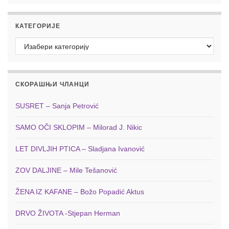
КАТЕГОРИЈЕ
Категорије
СКОРАШЊИ ЧЛАНЦИ
SUSRET – Sanja Petrović
SAMO OČI SKLOPIM – Milorad J. Nikic
LET DIVLJIH PTICA – Sladjana Ivanović
ZOV DALJINE – Mile Tešanović
ŽENA IZ KAFANE – Božo Popadić Aktus
DRVO ŽIVOTA -Stjepan Herman