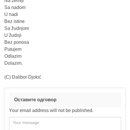
Na zemlji
Sa nadom
U nadi
Bez istine
Sa žudnjom
U žudnji
Bez ponosa
Putujem
Odlazim
Dolazim.
(C) Dalibor Djokić
Оставите одговор
Your email address will not be published.