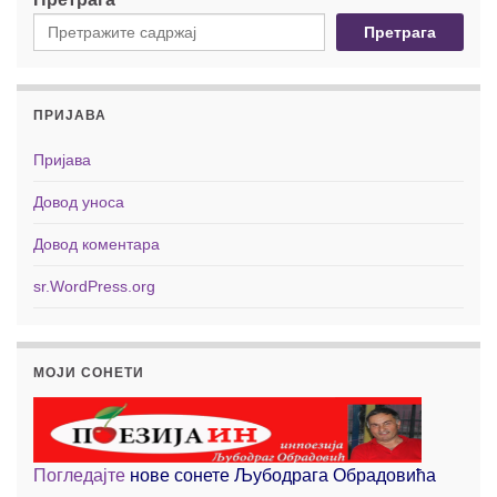
Претрага
ПРИЈАВА
Пријава
Довод уноса
Довод коментара
sr.WordPress.org
МОЈИ СОНЕТИ
Погледајте
нове сонете Љубодрага Обрадовића