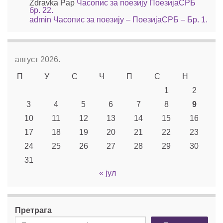
Zdravka Pap
Часопис за поезију ПоезијаСРБ
бр. 22.
admin
Часопис за поезију – ПоезијаСРБ – Бр. 1.
август 2026.
П
У
С
Ч
П
С
Н
1
2
3
4
5
6
7
8
9
10
11
12
13
14
15
16
17
18
19
20
21
22
23
24
25
26
27
28
29
30
31
« јул
Претрага