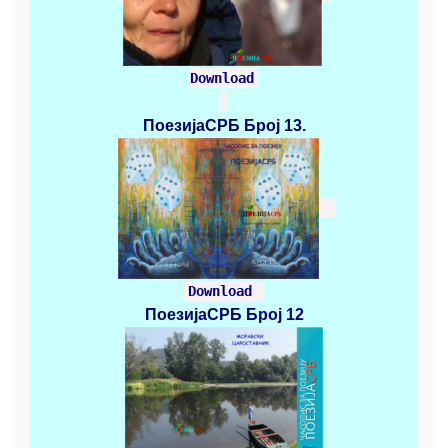
Download
ПоезијаСРБ
Број 13.
Download
ПоезијаСРБ
Број 12