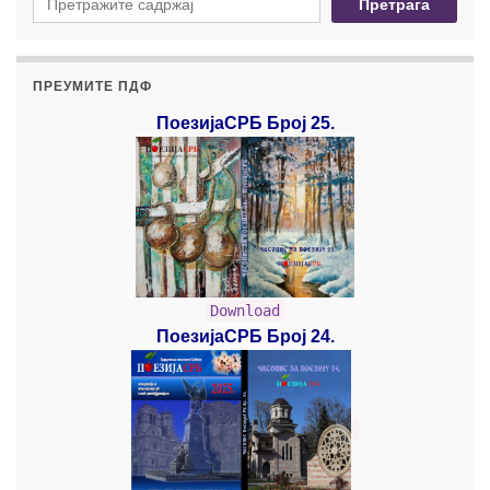
Претрага
ПРЕУМИТЕ ПДФ
ПоезијаСРБ Број 25.
Download
ПоезијаСРБ Број 24.