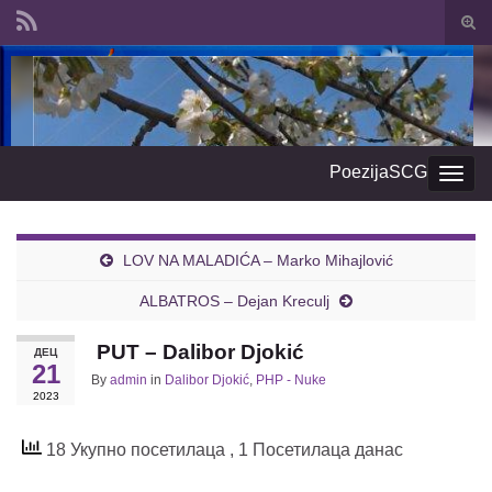
Togg
sear
Search for:
form
PoezijaSCG
Togg
navig
LOV NA MALADIĆA – Marko Mihajlović
ALBATROS – Dejan Kreculj
PUT – Dalibor Djokić
ДЕЦ
21
By
admin
in
Dalibor Djokić
,
PHP - Nuke
2023
18 Укупно посетилаца
, 1 Посетилаца данас