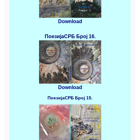
Download
ПоезијаСРБ
Број 16.
Download
ПоезијаСРБ
Број 15.