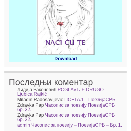
Download
Последњи коментар
Лидија Ракочевић
POGLAVLJE DRUGO –
Ljubica Rajkić
Miladin Radosavljevic
ПОРТАЛ – ПоезијаСРБ
Zdravka Pap
Часопис за поезију ПоезијаСРБ
бр. 22.
Zdravka Pap
Часопис за поезију ПоезијаСРБ
бр. 22.
admin
Часопис за поезију – ПоезијаСРБ – Бр. 1.