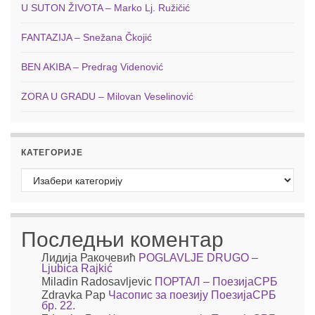
U SUTON ŽIVOTA – Marko Lj. Ružičić
FANTAZIJA – Snežana Čkojić
BEN AKIBA – Predrag Videnović
ZORA U GRADU – Milovan Veselinović
КАТЕГОРИЈЕ
Категорије
Последњи коментар
Лидија Ракочевић
POGLAVLJE DRUGO –
Ljubica Rajkić
Miladin Radosavljevic
ПОРТАЛ – ПоезијаСРБ
Zdravka Pap
Часопис за поезију ПоезијаСРБ
бр. 22.