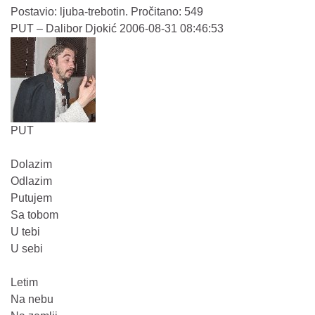
Postavio: ljuba-trebotin. Pročitano: 549
PUT – Dalibor Djokić 2006-08-31 08:46:53
PUT
Dolazim
Odlazim
Putujem
Sa tobom
U tebi
U sebi
Letim
Na nebu