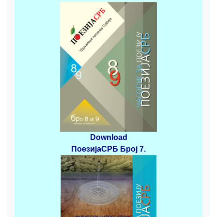
Download
ПоезијаСРБ
Број 7.