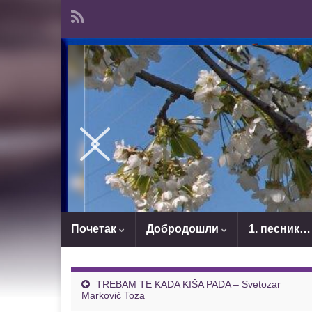
Почетак
Добродошли
1. песник…
TREBAM TE KADA KIŠA PADA – Svetozar
Marković Toza