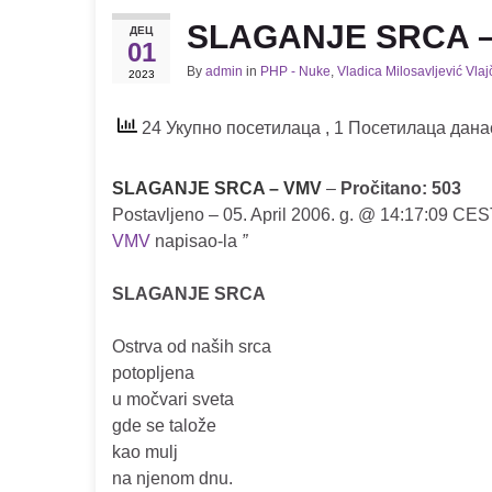
SLAGANJE SRCA 
ДЕЦ
01
By
admin
in
PHP - Nuke
,
Vladica Milosavljević Vla
2023
24 Укупно посетилаца
, 1 Посетилаца дана
SLAGANJE SRCA – VMV
–
Pročitano: 503
Postavljeno – 05. April 2006. g. @ 14:17:09 CE
VMV
napisao-la
”
SLAGANJE SRCA
Ostrva od naših srca
potopljena
u močvari sveta
gde se talože
kao mulj
na njenom dnu.