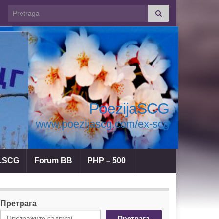
Search for:
PoezijaSCG
www.poezijascg.com/ex-scg
a.SCG
Forum BB
PHP – 500
Претрага
Претрага