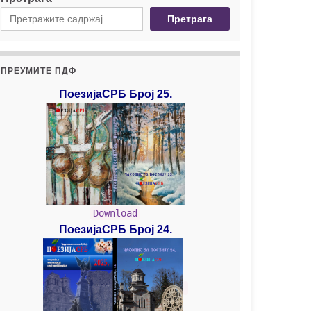
Претрага
ПРЕУМИТЕ ПДФ
ПоезијаСРБ Број 25.
Download
ПоезијаСРБ Број 24.