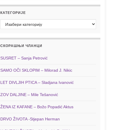
КАТЕГОРИЈЕ
Категорије
СКОРАШЊИ ЧЛАНЦИ
SUSRET – Sanja Petrović
SAMO OČI SKLOPIM – Milorad J. Nikic
LET DIVLJIH PTICA – Sladjana Ivanović
ZOV DALJINE – Mile Tešanović
ŽENA IZ KAFANE – Božo Popadić Aktus
DRVO ŽIVOTA -Stjepan Herman