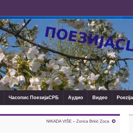
Часопис ПоезијаСРБ
Аудио
Видео
Poezij
NIKADA VIŠE – Zorica Brkić Zoca