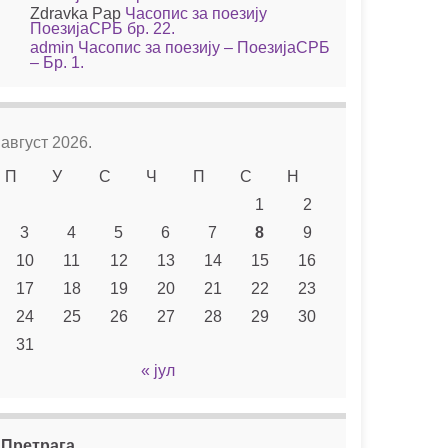
Zdravka Pap
Часопис за поезију
ПоезијаСРБ бр. 22.
admin
Часопис за поезију – ПоезијаСРБ
– Бр. 1.
август 2026.
П
У
С
Ч
П
С
Н
1
2
3
4
5
6
7
8
9
10
11
12
13
14
15
16
17
18
19
20
21
22
23
24
25
26
27
28
29
30
31
« јул
Претрага