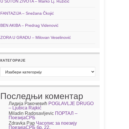
U SUTON ŽIVOTA – Marko Lj. Ružičić
FANTAZIJA – Snežana Čkojić
BEN AKIBA – Predrag Videnović
ZORA U GRADU – Milovan Veselinović
КАТЕГОРИЈЕ
Категорије
Последњи коментар
Лидија Ракочевић
POGLAVLJE DRUGO
– Ljubica Rajkić
Miladin Radosavljevic
ПОРТАЛ –
ПоезијаСРБ
Zdravka Pap
Часопис за поезију
ПоезијаСРБ бр. 22.