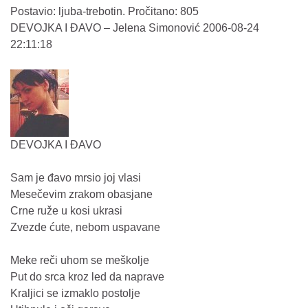
Postavio: ljuba-trebotin. Pročitano: 805
DEVOJKA I ĐAVO – Jelena Simonović 2006-08-24
22:11:18
DEVOJKA I ĐAVO
Sam je đavo mrsio joj vlasi
Mesečevim zrakom obasjane
Crne ruže u kosi ukrasi
Zvezde ćute, nebom uspavane
Meke reči uhom se meškolje
Put do srca kroz led da naprave
Kraljici se izmaklo postolje