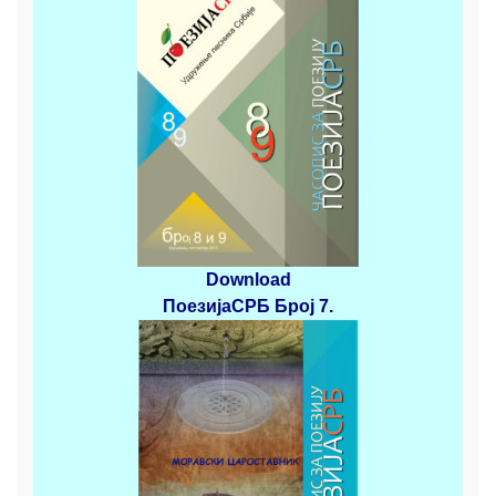
Download
ПоезијаСРБ
Број 7.