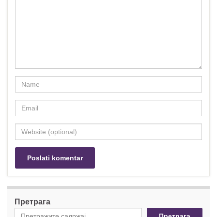
Претрага
Претрага