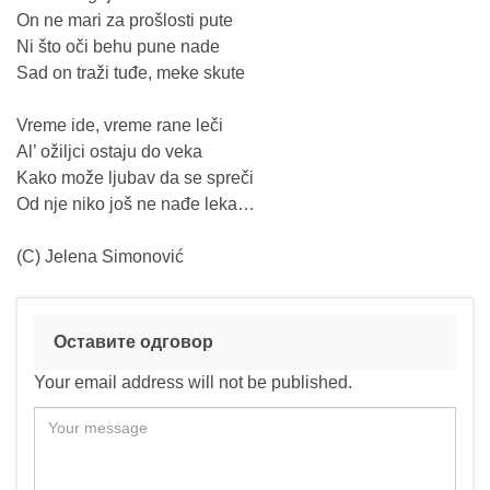
On ne mari za prošlosti pute
Ni što oči behu pune nade
Sad on traži tuđe, meke skute
Vreme ide, vreme rane leči
Al’ ožiljci ostaju do veka
Kako može ljubav da se spreči
Od nje niko još ne nađe leka…
(C) Jelena Simonović
Оставите одговор
Your email address will not be published.