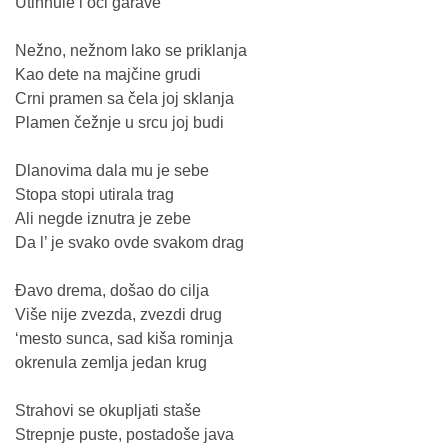
Utihnule i oči garave
Nežno, nežnom lako se priklanja
Kao dete na majčine grudi
Crni pramen sa čela joj sklanja
Plamen čežnje u srcu joj budi
Dlanovima dala mu je sebe
Stopa stopi utirala trag
Ali negde iznutra je zebe
Da l’ je svako ovde svakom drag
Đavo drema, došao do cilja
Više nije zvezda, zvezdi drug
‘mesto sunca, sad kiša rominja
okrenula zemlja jedan krug
Strahovi se okupljati staše
Strepnje puste, postadoše java