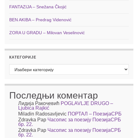
FANTAZIJA – Snežana Čkojić
BEN AKIBA – Predrag Videnović
ZORA U GRADU – Milovan Veselinović
КАТЕГОРИЈЕ
Категорије
Последњи коментар
Лидија Ракочевић
POGLAVLJE DRUGO –
Ljubica Rajkić
Miladin Radosavljevic
ПОРТАЛ – ПоезијаСРБ
Zdravka Pap
Часопис за поезију ПоезијаСРБ
бр. 22.
Zdravka Pap
Часопис за поезију ПоезијаСРБ
бр. 22.