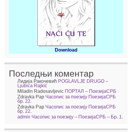
Download
Последњи коментар
Лидија Ракочевић
POGLAVLJE DRUGO –
Ljubica Rajkić
Miladin Radosavljevic
ПОРТАЛ – ПоезијаСРБ
Zdravka Pap
Часопис за поезију ПоезијаСРБ
бр. 22.
Zdravka Pap
Часопис за поезију ПоезијаСРБ
бр. 22.
admin
Часопис за поезију – ПоезијаСРБ – Бр. 1.