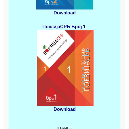
Download
ПоезијаСРБ
Број 1.
Download
КЊИГЕ