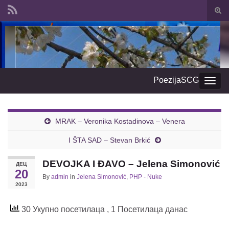
Togg
sear
Search for:
form
PoezijaSCG
Togg
navig
МRAK – Veronika Kostadinova – Venera
I ŠTA SAD – Stevan Brkić
DEVOJKA I ĐAVO – Jelena Simonović
ДЕЦ
20
By
admin
in
Jelena Simonović
,
PHP - Nuke
2023
30 Укупно посетилаца
, 1 Посетилаца данас