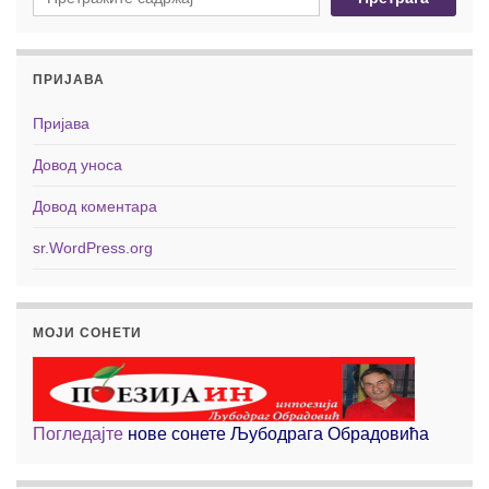
ПРИЈАВА
Пријава
Довод уноса
Довод коментара
sr.WordPress.org
МОЈИ СОНЕТИ
Погледајте
нове сонете Љубодрага Обрадовића