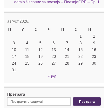
admin
Часопис за поезију – ПоезијаСРБ – Бр. 1.
август 2026.
П
У
С
Ч
П
С
Н
1
2
3
4
5
6
7
8
9
10
11
12
13
14
15
16
17
18
19
20
21
22
23
24
25
26
27
28
29
30
31
« јул
Претрага
Претрага