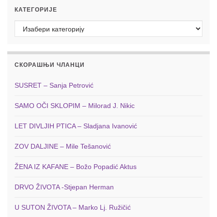
КАТЕГОРИЈЕ
Категорије
СКОРАШЊИ ЧЛАНЦИ
SUSRET – Sanja Petrović
SAMO OČI SKLOPIM – Milorad J. Nikic
LET DIVLJIH PTICA – Sladjana Ivanović
ZOV DALJINE – Mile Tešanović
ŽENA IZ KAFANE – Božo Popadić Aktus
DRVO ŽIVOTA -Stjepan Herman
U SUTON ŽIVOTA – Marko Lj. Ružičić