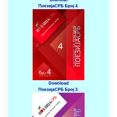
ПоезијаСРБ
Број 4
.
Download
ПоезијаСРБ
Број 3
.