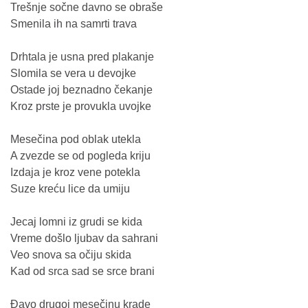
Trešnje sočne davno se obraše
Smenila ih na samrti trava
Drhtala je usna pred plakanje
Slomila se vera u devojke
Ostade joj beznadno čekanje
Kroz prste je provukla uvojke
Mesečina pod oblak utekla
A zvezde se od pogleda kriju
Izdaja je kroz vene potekla
Suze kreću lice da umiju
Jecaj lomni iz grudi se kida
Vreme došlo ljubav da sahrani
Veo snova sa očiju skida
Kad od srca sad se srce brani
Đavo drugoj mesečinu krade