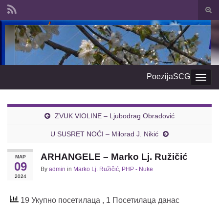
Togg
sear
Search for:
form
PoezijaSCG
Togg
navig
ZVUK VIOLINE – Ljubodrag Obradović
U SUSRET NOĆI – Milorad J. Nikić
ARHANGELE – Marko Lj. Ružičić
МАР
09
By
admin
in
Marko Lj. Ružičić
,
PHP - Nuke
2024
19 Укупно посетилаца
, 1 Посетилаца данас