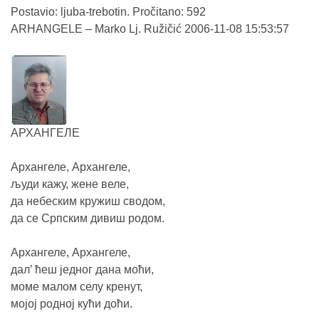
Postavio: ljuba-trebotin. Pročitano: 592
ARHANGELE – Marko Lj. Ružičić 2006-11-08 15:53:57
АРХАНГЕЛЕ
Архангеле, Архангеле,
људи кажу, жене веле,
да небеским кружиш сводом,
да се Српским дивиш родом.
Архангеле, Архангеле,
дал’ ћеш једног дана моћи,
моме малом селу кренут,
мојој родној кући доћи.