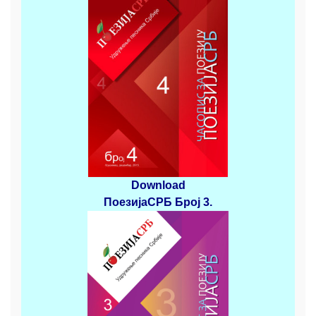
Download
ПоезијаСРБ
Број 3
.