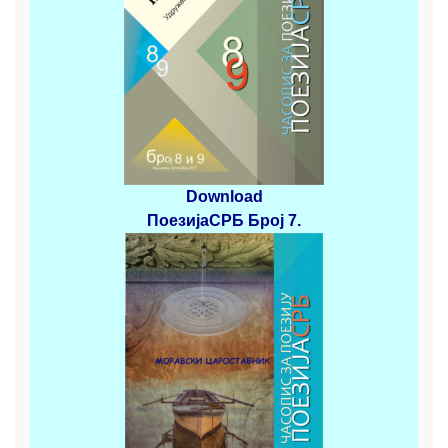
Download
ПоезијаСРБ
Број 7.