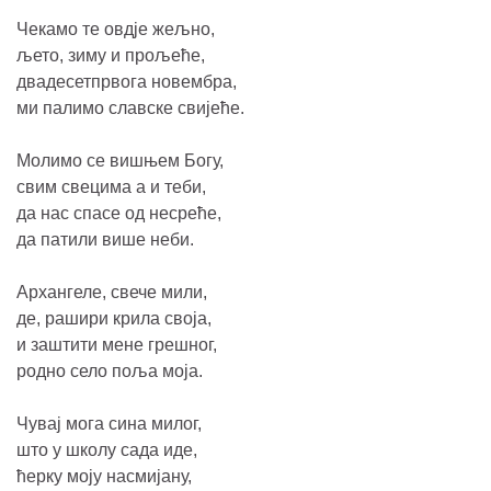
Чекамо те овдје жељно,
љето, зиму и прољеће,
двадесетпрвога новембра,
ми палимо славске свијеће.
Молимо се вишњем Богу,
свим свецима а и теби,
да нас спасе од несреће,
да патили више неби.
Архангеле, свече мили,
де, рашири крила своја,
и заштити мене грешног,
родно село поља моја.
Чувај мога сина милог,
што у школу сада иде,
ћерку моју насмијану,