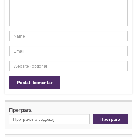
Претрага
Претрага