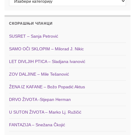
СКОРАШЊИ ЧЛАНЦИ
SUSRET – Sanja Petrović
SAMO OČI SKLOPIM – Milorad J. Nikic
LET DIVLJIH PTICA – Sladjana Ivanović
ZOV DALJINE – Mile Tešanović
ŽENA IZ KAFANE – Božo Popadić Aktus
DRVO ŽIVOTA -Stjepan Herman
U SUTON ŽIVOTA – Marko Lj. Ružičić
FANTAZIJA – Snežana Čkojić