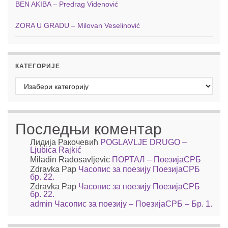
BEN AKIBA – Predrag Videnović
ZORA U GRADU – Milovan Veselinović
КАТЕГОРИЈЕ
Категорије
Последњи коментар
Лидија Ракочевић
POGLAVLJE DRUGO –
Ljubica Rajkić
Miladin Radosavljevic
ПОРТАЛ – ПоезијаСРБ
Zdravka Pap
Часопис за поезију ПоезијаСРБ
бр. 22.
Zdravka Pap
Часопис за поезију ПоезијаСРБ
бр. 22.
admin
Часопис за поезију – ПоезијаСРБ – Бр. 1.