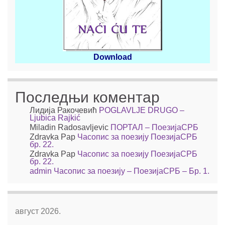
Download
Последњи коментар
Лидија Ракочевић
POGLAVLJE DRUGO –
Ljubica Rajkić
Miladin Radosavljevic
ПОРТАЛ – ПоезијаСРБ
Zdravka Pap
Часопис за поезију ПоезијаСРБ
бр. 22.
Zdravka Pap
Часопис за поезију ПоезијаСРБ
бр. 22.
admin
Часопис за поезију – ПоезијаСРБ – Бр. 1.
август 2026.