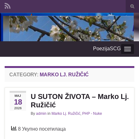
Togg
sear
Search for:
form
PoezijaSCG
Togg
navig
CATEGORY:
MARKO LJ. RUŽIČIĆ
U SUTON ŽIVOTA – Marko Lj.
МАЈ
18
Ružičić
2026
By
admin
in
Marko Lj. Ružičić
,
PHP - Nuke
8 Укупно посетилаца