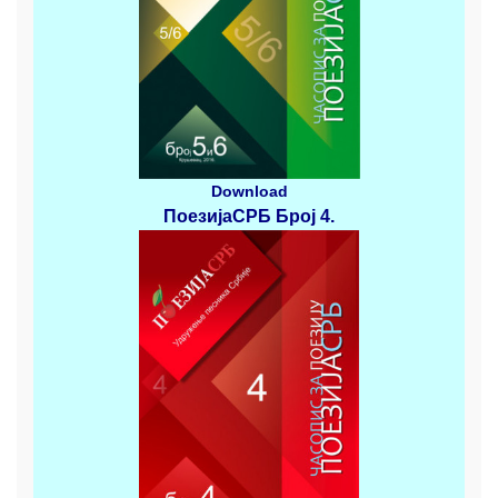
Download
ПоезијаСРБ
Број 4
.