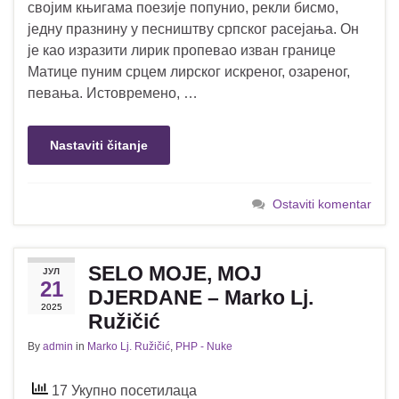
својим књигама поезије попунио, рекли бисмо,
једну празнину у песништву српског расејања. Он
је као изразити лирик пропевао изван границе
Матице пуним срцем лирског искреног, озареног,
певања. Истовремено, …
Nastaviti čitanje
Ostaviti komentar
SELO MOJE, MOJ
ЈУЛ
21
DJERDANE – Marko Lj.
2025
Ružičić
By
admin
in
Marko Lj. Ružičić
,
PHP - Nuke
17 Укупно посетилаца