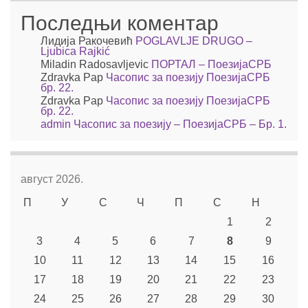
Последњи коментар
Лидија Ракочевић
POGLAVLJE DRUGO –
Ljubica Rajkić
Miladin Radosavljevic
ПОРТАЛ – ПоезијаСРБ
Zdravka Pap
Часопис за поезију ПоезијаСРБ
бр. 22.
Zdravka Pap
Часопис за поезију ПоезијаСРБ
бр. 22.
admin
Часопис за поезију – ПоезијаСРБ – Бр. 1.
август 2026.
П
У
С
Ч
П
С
Н
1
2
3
4
5
6
7
8
9
10
11
12
13
14
15
16
17
18
19
20
21
22
23
24
25
26
27
28
29
30