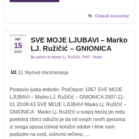
Ostaviti komentar
SVE MOJE LJUBAVI – Marko
АВГ
15
LJ. Ružičić – GNIONICA
2025
By
admin
in
Marko Lj. Ružičić
,
PHP - Nuke
11 Укупно посетилаца
Postavio ljuba-trebotin. Pročitano: 1067 SVE MOJE
LJUBAVI – Marko LJ. Ružičić – GNIONICA 2007-11-
01 20:08:43 SVE MOJE LJUBAVI Marko Lj. Ružičić –
GNIONICA Marko Lj. Ružičić u svojoj trećoj po redu
poetskoj zbirci odlučio je da od svojih novih pjesama
iz svoga opusa izdvoji kolažni odabir i time nam
podastre na uvid, uslovno rečeno, …