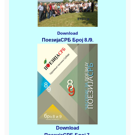
Download
ПоезијаСРБ
Број 8./9.
Download