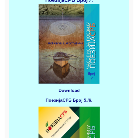
ПоезијаСРБ
Број 7.
Download
ПоезијаСРБ
Број 5./6.