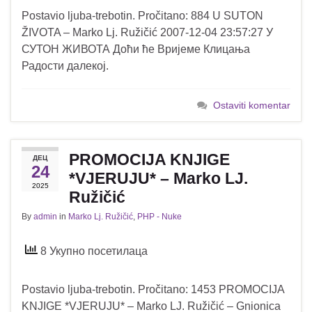
Postavio ljuba-trebotin. Pročitano: 884 U SUTON
ŽIVOTA – Marko Lj. Ružičić 2007-12-04 23:57:27 У
СУТОН ЖИВОТА Доћи ће Вријеме Клицања
Радости далекој.
Ostaviti komentar
PROMOCIJA KNJIGE
ДЕЦ
24
*VJERUJU* – Marko LJ.
2025
Ružičić
By
admin
in
Marko Lj. Ružičić
,
PHP - Nuke
8 Укупно посетилаца
Postavio ljuba-trebotin. Pročitano: 1453 PROMOCIJA
KNJIGE *VJERUJU* – Marko LJ. Ružičić – Gnionica