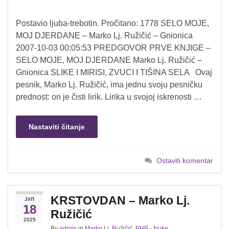
Postavio ljuba-trebotin. Pročitano: 1778 SELO MOJE,
MOJ DJERDANE – Marko Lj. Ružičić – Gnionica
2007-10-03 00:05:53 PREDGOVOR PRVE KNJIGE –
SELO MOJE, MOJ DJERDANE Marko Lj. Ružičić –
Gnionica SLIKE I MIRISI, ZVUCI I TIŠINA SELA Ovaj
pesnik, Marko Lj. Ružičić, ima jednu svoju pesničku
prednost: on je čisti lirik. Lirika u svojoj iskrenosti …
Nastaviti čitanje
Ostaviti komentar
KRSTOVDAN – Marko Lj.
ЈУЛ
18
Ružičić
2025
By
admin
in
Marko Lj. Ružičić
,
PHP - Nuke