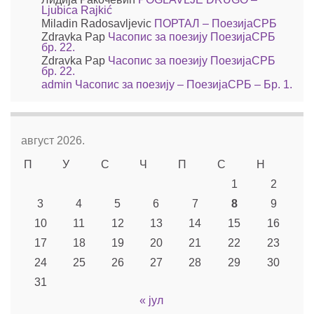
Ljubica Rajkić
Miladin Radosavljevic
ПОРТАЛ – ПоезијаСРБ
Zdravka Pap
Часопис за поезију ПоезијаСРБ
бр. 22.
Zdravka Pap
Часопис за поезију ПоезијаСРБ
бр. 22.
admin
Часопис за поезију – ПоезијаСРБ – Бр. 1.
август 2026.
П
У
С
Ч
П
С
Н
1
2
3
4
5
6
7
8
9
10
11
12
13
14
15
16
17
18
19
20
21
22
23
24
25
26
27
28
29
30
31
« јул