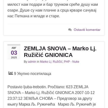
милост нам подари и бар трунком среће душу нам
озари. Душе су нам плачне а срца крваре сачувај
нас Петкана и младе и старе.
Ostaviti komentar
ZEMLJA SNOVA – Marko Lj.
АВГ
03
Ružičić GNIONICA
2025
By
admin
in
Marko Lj. Ružičić
,
PHP - Nuke
9 Укупно посетилаца
Postavio ljuba-trebotin. Pročitano: 623 ZEMLJA
SNOVA – Marko Lj. Ružičić GNIONICA 2007-10-12
23:37:12 ЗЕМЉА СНОВА – Предговор за другу
књигу Марка Љ. Ружичића Марко Љ. Ружичић је