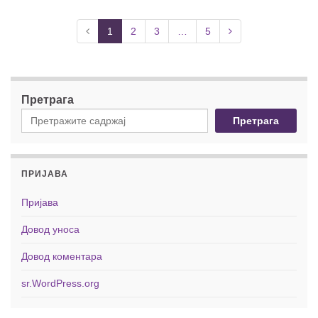
1
2
3
…
5
Претрага
Претрага
ПРИЈАВА
Пријава
Довод уноса
Довод коментара
sr.WordPress.org