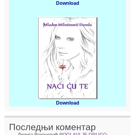
Download
Download
Последњи коментар
Лидија Ракочевић
POGLAVLJE DRUGO –