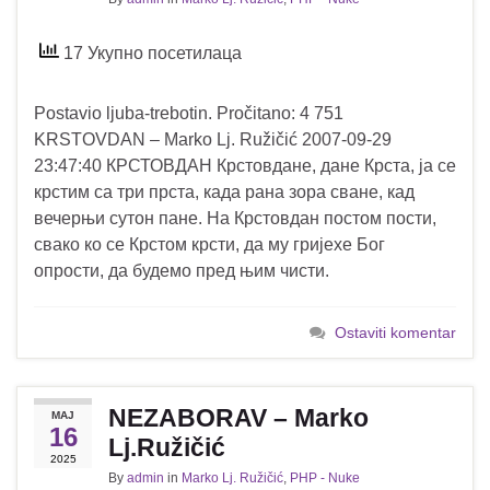
17 Укупно посетилаца
Postavio ljuba-trebotin. Pročitano: 4 751
KRSTOVDAN – Marko Lj. Ružičić 2007-09-29
23:47:40 КРСТОВДАН Крстовдане, дане Крста, ја се
крстим са три прста, када рана зора сване, кад
вечерњи сутон пане. На Крстовдан постом пости,
свако ко се Крстом крсти, да му гријехе Бог
опрости, да будемо пред њим чисти.
Ostaviti komentar
NEZABORAV – Marko
МАЈ
16
Lj.Ružičić
2025
By
admin
in
Marko Lj. Ružičić
,
PHP - Nuke