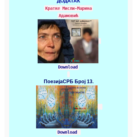
ДОДАТАК
Кратке Mисли-Марина
Адамовић
Download
ПоезијаСРБ
Број 13.
Download