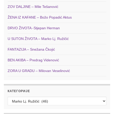
ZOV DALJINE – Mile Tešanović
ŽENA IZ KAFANE – Božo Popadić Aktus
DRVO ŽIVOTA -Stjepan Herman
U SUTON ŽIVOTA – Marko Lj. Ružičić
FANTAZIJA – Snežana Čkojić
BEN AKIBA – Predrag Videnović
ZORA U GRADU – Milovan Veselinović
КАТЕГОРИЈЕ
Категорије