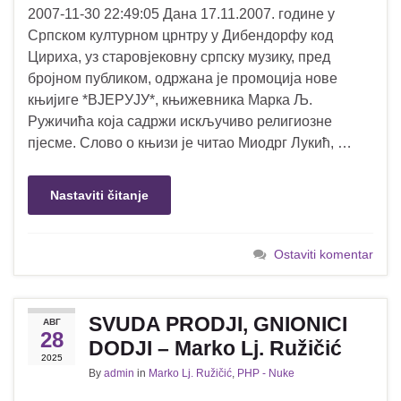
2007-11-30 22:49:05 Дана 17.11.2007. године у
Српском културном црнтру у Дибендорфу код
Цириха, уз старовјековну српску музику, пред
бројном публиком, одржана је промоција нове
књијиге *ВЈЕРУЈУ*, књижевника Марка Љ.
Ружичића која садржи искључиво религиозне
пјесме. Слово о књизи је читао Миодрг Лукић, …
Nastaviti čitanje
Ostaviti komentar
SVUDA PRODJI, GNIONICI
АВГ
28
DODJI – Marko Lj. Ružičić
2025
By
admin
in
Marko Lj. Ružičić
,
PHP - Nuke