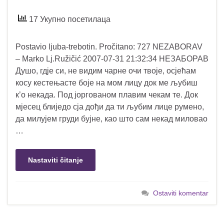
17 Укупно посетилаца
Postavio ljuba-trebotin. Pročitano: 727 NEZABORAV
– Marko Lj.Ružičić 2007-07-31 21:32:34 НЕЗАБОРАВ
Душо, гдје си, не видим чарне очи твоје, осјећам
косу кестењасте боје на мом лицу док ме љубиш
к’о некада. Под јоргованом плавим чекам те. Док
мјесец блиједо сја дођи да ти љубим лице румено,
да милујем груди бујне, као што сам некад миловао
…
Nastaviti čitanje
Ostaviti komentar