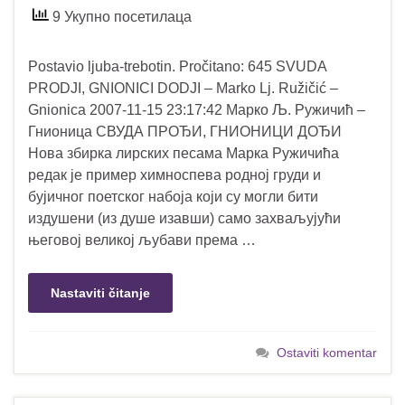
9 Укупно посетилаца
Postavio ljuba-trebotin. Pročitano: 645 SVUDA
PRODJI, GNIONICI DODJI – Marko Lj. Ružičić –
Gnionica 2007-11-15 23:17:42 Марко Љ. Ружичић –
Гнионица СВУДА ПРОЂИ, ГНИОНИЦИ ДОЂИ
Нова збирка лирских песама Марка Ружичића
редак је пример химноспева родној груди и
бујичног поетског набоја који су могли бити
издушени (из душе изавши) само захваљујући
његовој великој љубави према …
Nastaviti čitanje
Ostaviti komentar