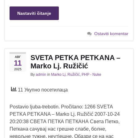
Nastaviti čitanje
Ostaviti komentar
SVETA PETKA PETKANA –
АВГ
11
Marko Lj. Ružičić
2025
By
admin
in
Marko Lj. Ružičić
,
PHP - Nuke
11 Укупно посетилаца
Postavio ljuba-trebotin. Pročitano: 1266 SVETA
PETKA PETKANA – Marko Lj. Ružičić 2007-10-24
20:20:38 СВЕТА ПЕТКА ПЕТКАНА Света Петко,
Петкана сачувај нас грешне слабе, болне,
невољне тужне, неутјешне. Обазри се на нас