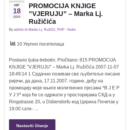
PROMOCIJA KNJIGE
АВГ
18
”VJERUJU” – Marka Lj.
2025
Ružičića
By
admin
in
Marko Lj. Ružičić
,
PHP - Nuke
10 Укупно посетилаца
Postavio ljuba-trebotin. Pročitano: 815 PROMOCIJA
KNJIGE ”VJERUJU” – Marka Lj. Ružičića 2007-11-07
18:49:14 1 Срдачно позивам све љубитеље писане
ријечи, да дана, 17.11.2007. године, дођу на
промоцију моје књиге молитвених пјесама *В Ј Е Р
У Ј У* која ће се одржати у просторијама СКД-а у
Ringstrasse 20, u Dübendorfu код Цириха Почетак у
19.00 сати- …
Nastaviti čitanje