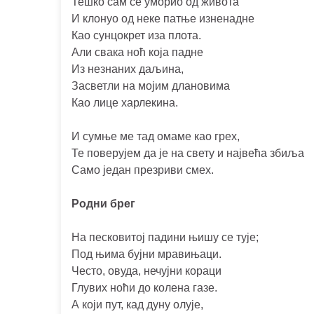
Тешко сам се уморио од живота
И клонуо од неке патње изненадне
Као сунцокрет иза плота.
Али свака ноћ која падне
Из незнаних даљина,
Засветли на мојим длановима
Као лице харлекина.
И сумње ме тад омаме као грех,
Те поверујем да је на свету и највећа збиља
Само један презриви смех.
Родни брег
На песковитој падини њишу се тује;
Под њима бујни мравињаци.
Често, овуда, нечујни кораци
Глувих ноћи до кoлeна газе.
А који пут, кад дуну олује,