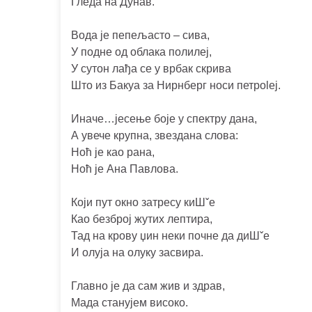
Гледа на Дунав.
Вода је пепељасто – сива,
У подне од облака полилеј,
У сутон лађа се у врбак скрива
Што из Бакуа за Нирнберг носи петрoleј.
Иначе…јесење боје у спектру дана,
А увече крупна, звездана слова:
Ноћ је као рана,
Ноћ је Ана Павлова.
Који пут окно затресу киШˇе
Као безброј жутих лептира,
Тад на крову џин неки почне да диШˇе
И олуја на олуку засвира.
Главно је да сам жив и здрав,
Мада станујем високо.