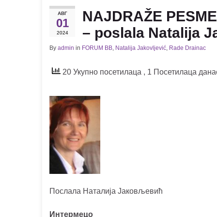
NAJDRAŽE PESME –
АВГ
01
– poslala Natalija J
2024
By
admin
in
FORUM BB
,
Natalija Jakovljević
,
Rade Drainac
20 Укупно посетилаца
, 1 Посетилаца дана
Послала Наталија Јаковљевић
Интермецо