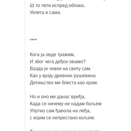
Ш то лети испред облака,
Уклета и сама.
****
Кога ја овде тражим,
И због чега дођох овамо?
Вазда је човек на свету сам.
Као у крају древних рушевина
Детињство ми блиста као храм.
Но и оно ме данас вређа,
Када се ничему не надам бољем
Упртио сам ђавола на леђа,
с којим се непрестано кољем.