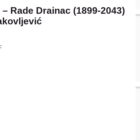
 Rade Drainac (1899-2043)
akovljević
с