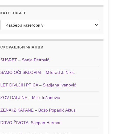
КАТЕГОРИЈЕ
Категорије
СКОРАШЊИ ЧЛАНЦИ
SUSRET – Sanja Petrović
SAMO OČI SKLOPIM – Milorad J. Nikic
LET DIVLJIH PTICA – Sladjana Ivanović
ZOV DALJINE – Mile Tešanović
ŽENA IZ KAFANE – Božo Popadić Aktus
DRVO ŽIVOTA -Stjepan Herman