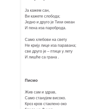
Ја кажем сан,
Ви кажете слобода;
Једно и друго је Тихи океан
И пена иза пароброда.
Само хлебови на свету
Не крију лице иза паравана;
све друго је – птице у лету
И лишће са грана .
Писмо
Жив сам и здрав,
Само станујем високо.
Кроз кров стаклено око