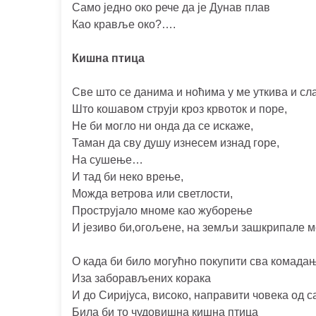
Само једно око рече да је Дунав плав
Као кравље око?….
Кишна птица
Све што се данима и ноћима у ме уткива и сл
Што кошавом струји кроз крвоток и поре,
Не би могло ни онда да се искаже,
Таман да сву душу изнесем изнад горе,
На сушење…
И тад би неко врење,
Можда ветрова или светлости,
Прострујало мноме као жуборење
И језиво би,огољене, на земљи зашкрипале мо
О када би било могућно покупити сва комада
Иза заборављених корака
И до Сиријуса, високо, направити човека од с
Била би то чудовишна кишна птица