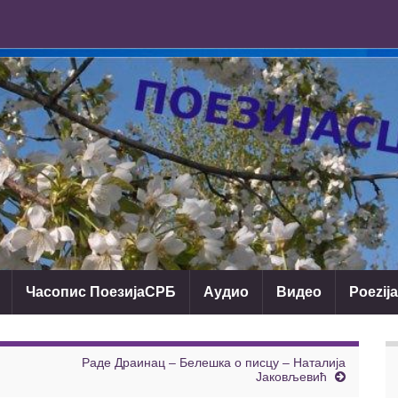
Часопис ПоезијаСРБ
Аудио
Видео
Poezij
Раде Драинац – Белешка о писцу – Наталија
Јаковљевић