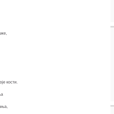
аже,
је кости.
ња
ања,