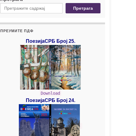
Претрага
ПРЕУМИТЕ ПДФ
ПоезијаСРБ Број 25.
Download
ПоезијаСРБ Број 24.