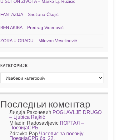
U SUTON ŽIVOTA – Marko Lj. Ružičić
FANTAZIJA – Snežana Čkojić
BEN AKIBA – Predrag Videnović
ZORA U GRADU – Milovan Veselinović
КАТЕГОРИЈЕ
Категорије
Последњи коментар
Лидија Ракочевић
POGLAVLJE DRUGO
– Ljubica Rajkić
Miladin Radosavljevic
ПОРТАЛ –
ПоезијаСРБ
Zdravka Pap
Часопис за поезију
ПоезијаСРБ бр. 22.