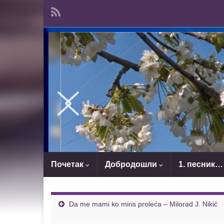
Почетак
Добродошли
1. песник…
Da me mami ko miris proleća – Milorad J. Nikić