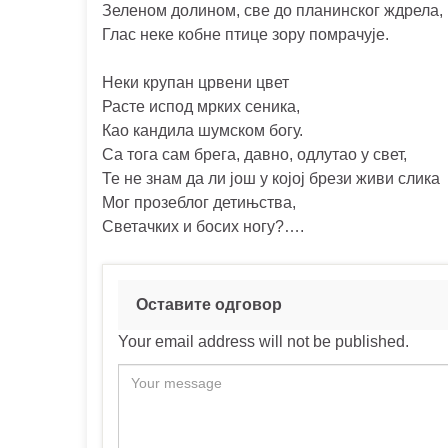
Зеленом долином, све до планинског ждрела,
Глас неке кобне птице зору помрачује.
Неки крупан црвени цвет
Расте испод мрких сеника,
Као кандила шумском богу.
Са тога сам брега, давно, одлутао у свет,
Те не знам да ли још у којој брези живи слика
Мог прозеблог детињства,
Светачких и босих ногу?….
Оставите одговор
Your email address will not be published.