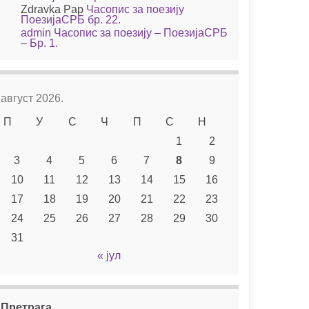
Zdravka Pap
Часопис за поезију
ПоезијаСРБ бр. 22.
admin
Часопис за поезију – ПоезијаСРБ
– Бр. 1.
август 2026.
П
У
С
Ч
П
С
Н
1
2
3
4
5
6
7
8
9
10
11
12
13
14
15
16
17
18
19
20
21
22
23
24
25
26
27
28
29
30
31
« јул
Претрага