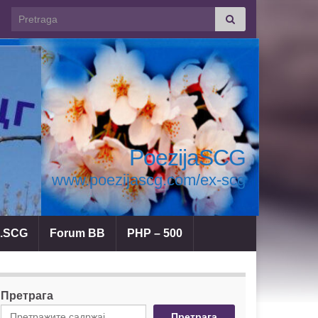
Search for:
PoezijaSCG
www.poezijascg.com/ex-scg
a.SCG
Forum BB
PHP – 500
Претрага
Претрага