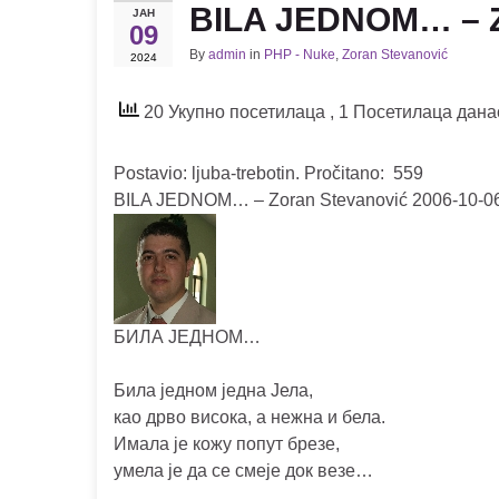
BILA JEDNOM… – Z
ЈАН
09
By
admin
in
PHP - Nuke
,
Zoran Stevanović
2024
20 Укупно посетилаца
, 1 Посетилаца дана
Postavio: ljuba-trebotin. Pročitano: 559
BILA JEDNOM… – Zoran Stevanović 2006-10-06
БИЛА ЈЕДНОМ…
Била једном једна Јела,
као дрво висока, а нежна и бела.
Имала је кожу попут брезе,
умела је да се смеје док везе…