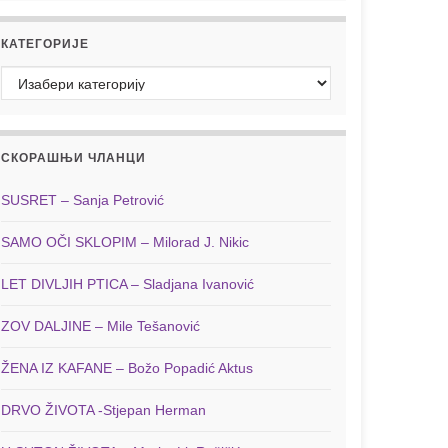
КАТЕГОРИЈЕ
Категорије
СКОРАШЊИ ЧЛАНЦИ
SUSRET – Sanja Petrović
SAMO OČI SKLOPIM – Milorad J. Nikic
LET DIVLJIH PTICA – Sladjana Ivanović
ZOV DALJINE – Mile Tešanović
ŽENA IZ KAFANE – Božo Popadić Aktus
DRVO ŽIVOTA -Stjepan Herman