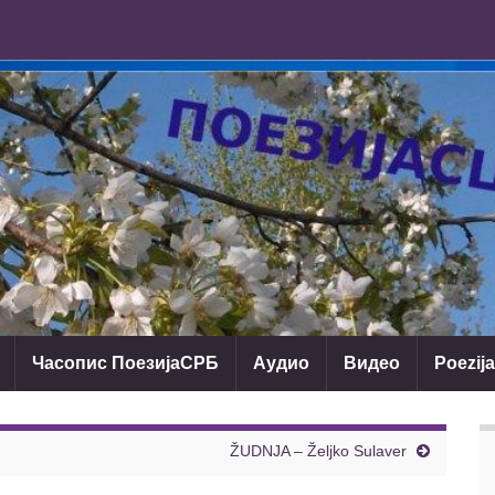
Часопис ПоезијаСРБ
Аудио
Видео
Poezij
ŽUDNJA – Željko Sulaver