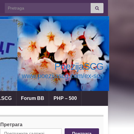
Search for:
PoezijaSCG
www.poezijascg.com/ex-scg
a.SCG
Forum BB
PHP – 500
Претрага
Претрага