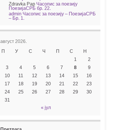
Zdravka Pap
Часопис за поезију
ПоезијаСРБ бр. 22.
admin
Часопис за поезију – ПоезијаСРБ
– Бр. 1.
август 2026.
П
У
С
Ч
П
С
Н
1
2
3
4
5
6
7
8
9
10
11
12
13
14
15
16
17
18
19
20
21
22
23
24
25
26
27
28
29
30
31
« јул
Претрага