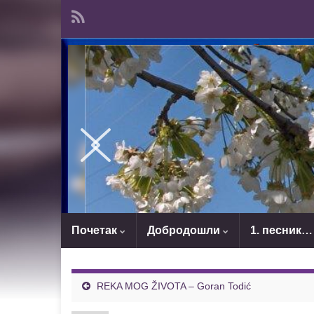
Почетак
Добродошли
1. песник…
REKA MOG ŽIVOTA – Goran Todić