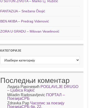
U SUTON ŽIVOTA – Marko Lj. Ružičić
FANTAZIJA – Snežana Čkojić
BEN AKIBA – Predrag Videnović
ZORA U GRADU – Milovan Veselinović
КАТЕГОРИЈЕ
Категорије
Последњи коментар
Лидија Ракочевић
POGLAVLJE DRUGO
– Ljubica Rajkić
Miladin Radosavljevic
ПОРТАЛ –
ПоезијаСРБ
Zdravka Pap
Часопис за поезију
ПоезијаСРБ бр. 22.