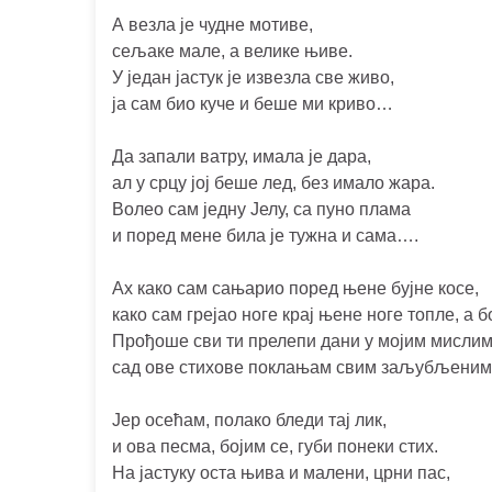
А везла је чудне мотиве,
сељаке мале, а велике њиве.
У један јастук је извезла све живо,
ја сам био куче и беше ми криво…
Да запали ватру, имала је дара,
ал у срцу јој беше лед, без имало жара.
Волео сам једну Јелу, са пуно плама
и поред мене била је тужна и сама….
Ах како сам сањарио поред њене бујне косе,
како сам грејао ноге крај њене ноге топле, а б
Прођоше сви ти прелепи дани у мојим мислим
сад ове стихове поклањам свим заљубљени
Јер осећам, полако бледи тај лик,
и ова песма, бојим се, губи понеки стих.
На јастуку оста њива и малени, црни пас,