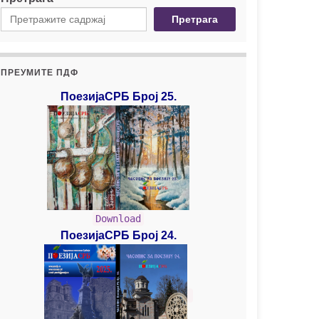
Претрага
ПРЕУМИТЕ ПДФ
ПоезијаСРБ Број 25.
Download
ПоезијаСРБ Број 24.