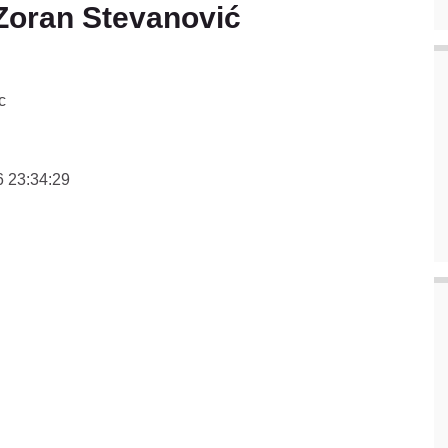
oran Stevanović
с
 23:34:29